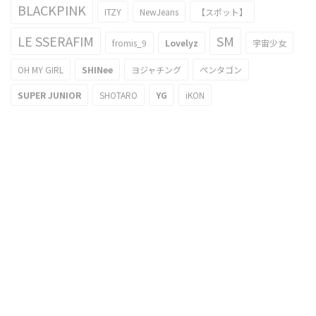
BLACKPINK
ITZY
NewJeans
【スポット】
LE SSERAFIM
SM
fromis_9
Lovelyz
宇宙少女
OH MY GIRL
SHINee
ヨジャチング
ペンタゴン
SUPER JUNIOR
SHOTARO
YG
iKON