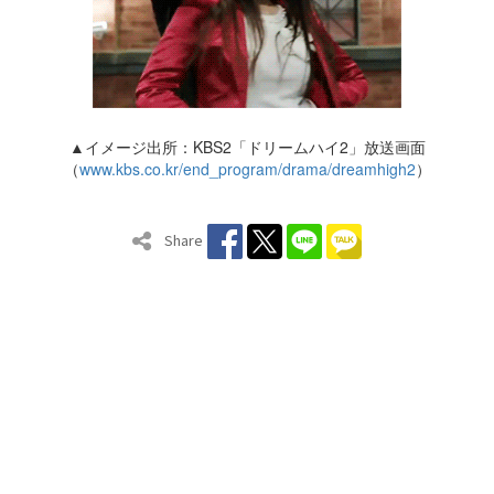
▲イメージ出所：KBS2「ドリームハイ2」放送画面
（
www.kbs.co.kr/end_program/drama/dreamhigh2
）
Share