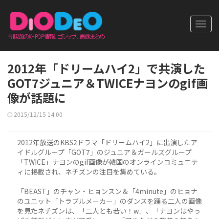
Toggl
navig
2012年「ドリームハイ2」で共演した
GOT7ジュニア＆TWICEナヨンのgif画
像が話題に
2015/12/15 14:00
2012年放送のKBS2ドラマ「ドリームハイ2」に出演したア
イドルグループ「GOT7」のジュニア＆ガールズグループ
「TWICE」ナヨンのgif画像が韓国のオンラインコミュニテ
ィに掲載され、ネチズンの注目を集めている。
「BEAST」のチャン・ヒョンスン＆「4minute」のヒョナ
のユニット「トラブルメーカー」のダンスを踊る二人の画像
を見たネチズンは、「二人とも若い！w」、「ナヨンはやっ