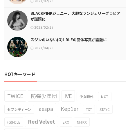
2021/02/25
BLACKPINKジェニー、大胆なランジェリーグラビア
が話題に
2023/02/17
スジンのいない(G)I-DLEの団体写真が話題に
2021/04/23
HOTキーワード
TWICE
防弾少年団
IVE
少女時代
NCT
aespa
Kep1er
セブンティーン
TXT
STAYC
Red Velvet
(G)I-DLE
EXO
NMIXX