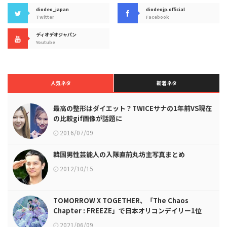
diodeo_japan
diodeojp.official
Twitter
Facebook
ディオデオジャパン
Youtube
人気ネタ
新着ネタ
最高の整形はダイエット？TWICEサナの1年前VS現在
の比較gif画像が話題に
2016/07/09
韓国男性芸能人の入隊直前丸坊主写真まとめ
2012/10/15
TOMORROW X TOGETHER、「The Chaos
Chapter : FREEZE」で日本オリコンデイリー1位
2021/06/09