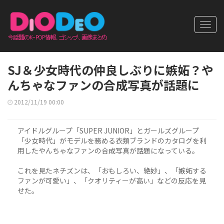
Toggl
navig
SJ＆少女時代の仲良しぶりに嫉妬？や
んちゃなファンの合成写真が話題に
2012/11/19 00:00
アイドルグループ「SUPER JUNIOR」とガールズグループ
「少女時代」がモデルを務める衣類ブランドのカタログを利
用したやんちゃなファンの合成写真が話題になっている。
これを見たネチズンは、「おもしろい、絶妙」、「嫉妬する
ファンが可愛い」、「クオリティーが高い」などの反応を見
せた。