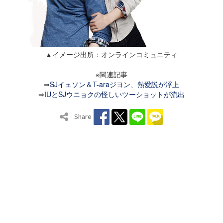
▲イメージ出所：オンラインコミュニティ
※関連記事
⇒
SJイェソン＆T-araジヨン、熱愛説が浮上
⇒
IUとSJウニョクの怪しいツーショットが流出
Share