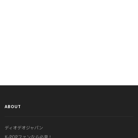
ABOUT
ディオデオジャパン
K-POPファンなら必見！