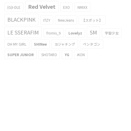
Red Velvet
(G)I-DLE
EXO
NMIXX
BLACKPINK
ITZY
NewJeans
【スポット】
LE SSERAFIM
SM
fromis_9
Lovelyz
宇宙少女
OH MY GIRL
SHINee
ヨジャチング
ペンタゴン
SUPER JUNIOR
SHOTARO
YG
iKON