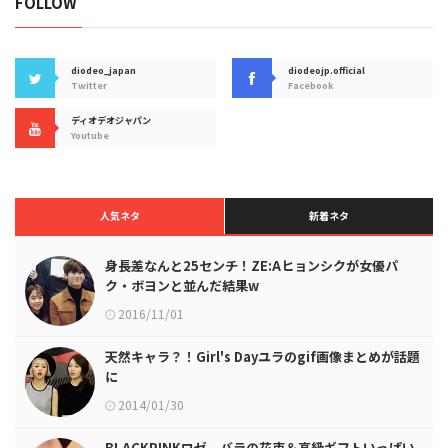
FOLLOW
diodeo_japan
diodeojp.official
Twitter
Facebook
ディオデオジャパン
Youtube
人気ネタ
新着ネタ
身長差なんと25センチ！ZE:Aヒョンシクが女優パ
ク・ボヨンと並んだ結果w
2016/11/01
天然キャラ？！Girl's Dayユラのgif画像まとめが話題
に
2014/01/30
BLACKPINKロゼ、バラの花束＆高級ギフトいっぱい