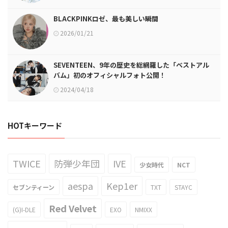
BLACKPINKロゼ、最も美しい瞬間
2026/01/21
SEVENTEEN、9年の歴史を総網羅した「ベストアル
バム」初のオフィシャルフォト公開！
2024/04/18
HOTキーワード
TWICE
防弾少年団
IVE
少女時代
NCT
aespa
Kep1er
セブンティーン
TXT
STAYC
Red Velvet
(G)I-DLE
EXO
NMIXX