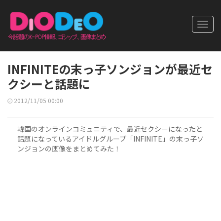
Toggl
navig
INFINITEの末っ子ソンジョンが最近セ
クシーと話題に
2012/11/05 00:00
韓国のオンラインコミュニティで、最近セクシーになったと
話題になっているアイドルグループ「INFINITE」の末っ子ソ
ンジョンの画像をまとめてみた！