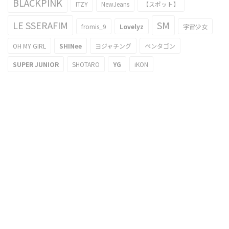
BLACKPINK
ITZY
NewJeans
【スポット】
LE SSERAFIM
SM
fromis_9
Lovelyz
宇宙少女
OH MY GIRL
SHINee
ヨジャチング
ペンタゴン
SUPER JUNIOR
SHOTARO
YG
iKON