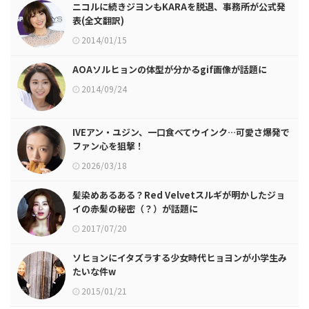
ニコルに続きジヨンもKARAを脱退、事務所が公式発
表(全文翻訳)
2014/01/15
AOAソルヒョンの体型が分かるgif画像が話題に
2014/09/24
IVEアン・ユジン、一口食べてウインク…可愛さ爆発で
ファン心を狙撃！
2026/03/18
髪染めあるある？Red Velvetスルギが明かしたジョ
イの赤髪の秘密（？）が話題に
2017/07/20
ソヒョンにイタズラする少女時代ヒョヨンが小学生み
たいな件w
2015/01/21