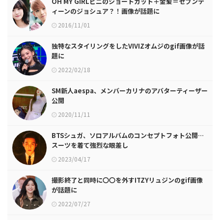
OH MY GIRLビニのショートカット＋金髪＝セブンテ
ィーンのジョシュア？！画像が話題に
2016/11/01
独特なスタイリングをしたVIVIZオムジのgif画像が話
題に
2022/02/18
SM新人aespa、メンバーカリナのアバターティーザー
公開
2020/11/11
BTSシュガ、ソロアルバムのコンセプトフォト公開…
スーツを着て強烈な眼差し
2023/04/17
撮影終了と同時に〇〇を外すITZYリュジンのgif画像
が話題に
2022/07/27