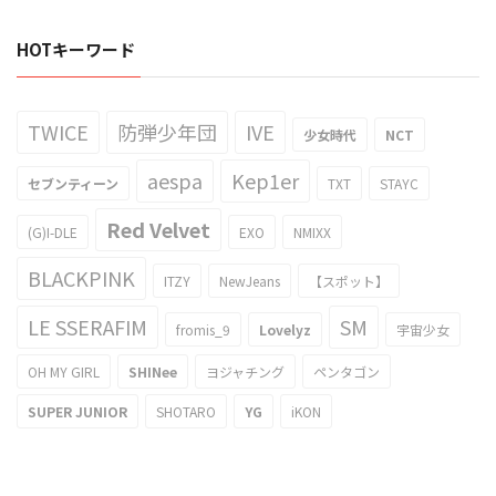
HOTキーワード
TWICE
防弾少年団
IVE
少女時代
NCT
aespa
Kep1er
セブンティーン
TXT
STAYC
Red Velvet
(G)I-DLE
EXO
NMIXX
BLACKPINK
ITZY
NewJeans
【スポット】
LE SSERAFIM
SM
fromis_9
Lovelyz
宇宙少女
OH MY GIRL
SHINee
ヨジャチング
ペンタゴン
SUPER JUNIOR
SHOTARO
YG
iKON