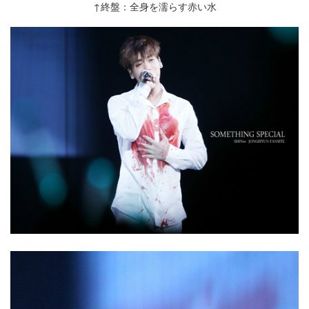
↑終盤：全身を濡らす赤い水