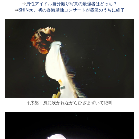
⇒
男性アイドル自分撮り写真の最強者はどっち？
⇒
SHINee、初の香港単独コンサートが盛況のうちに終了
↑序盤：風に吹かれながらひざまずいて絶叫