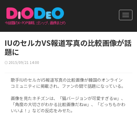
Toggl
navig
IUのセルカVS報道写真の比較画像が話
題に
2015/09/21 14:00
歌手IUのセルカVS報道写真の比較画像が韓国のオンライン
コミュニティに掲載され、ファンの間で話題になっている。
画像を見たネチズンは、「猫バージョンが可愛すぎるw」、
「角度の大切さがわかる比較画像だねw」、「どっちもかわ
いいよ！」などの反応をみせた。