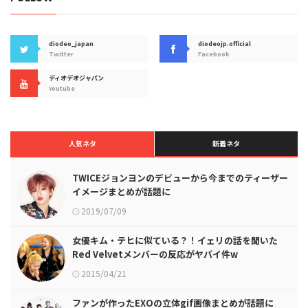
diodeo_japan
diodeojp.official
Twitter
Facebook
ディオデオジャパン
Youtube
人気ネタ
新着ネタ
TWICEジョンヨンのデビューから今までのティーザー
イメージまとめが話題に
2019/07/09
女優キム・テヒに似ている？！イェリの話を聞いた
Red Velvetメンバーの反応がヤバイ件w
2015/04/21
ファンが作ったEXOの立体gif画像まとめが話題に