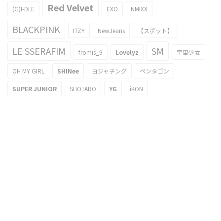
Red Velvet
(G)I-DLE
EXO
NMIXX
BLACKPINK
ITZY
NewJeans
【スポット】
LE SSERAFIM
SM
fromis_9
Lovelyz
宇宙少女
OH MY GIRL
SHINee
ヨジャチング
ペンタゴン
SUPER JUNIOR
SHOTARO
YG
iKON