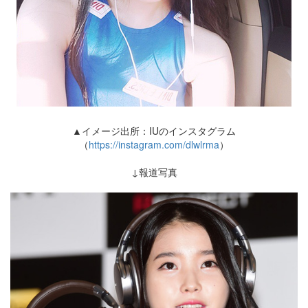
▲イメージ出所：IUのインスタグラム
（
https://instagram.com/dlwlrma
）
↓報道写真