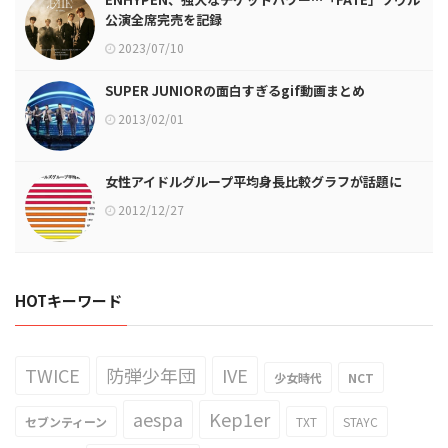
公演全席完売を記録
2023/07/10
SUPER JUNIORの面白すぎるgif動画まとめ
2013/02/01
女性アイドルグループ平均身長比較グラフが話題に
2012/12/27
HOTキーワード
TWICE
防弾少年団
IVE
少女時代
NCT
aespa
Kep1er
セブンティーン
TXT
STAYC