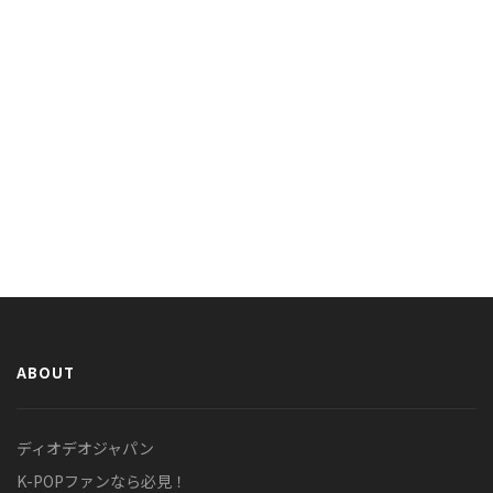
ABOUT
ディオデオジャパン
K-POPファンなら必見！