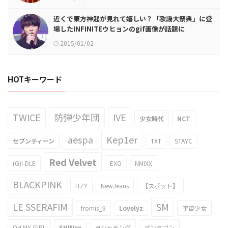
近くで東方神起が見れて嬉しい？「歌謡大祭典」に登
場したINFINITEウヒョンのgif画像が話題に
2015/01/02
HOTキーワード
TWICE
防弾少年団
IVE
少女時代
NCT
aespa
Kep1er
セブンティーン
TXT
STAYC
Red Velvet
(G)I-DLE
EXO
NMIXX
BLACKPINK
ITZY
NewJeans
【スポット】
LE SSERAFIM
SM
fromis_9
Lovelyz
宇宙少女
OH MY GIRL
SHINee
ヨジャチング
ペンタゴン