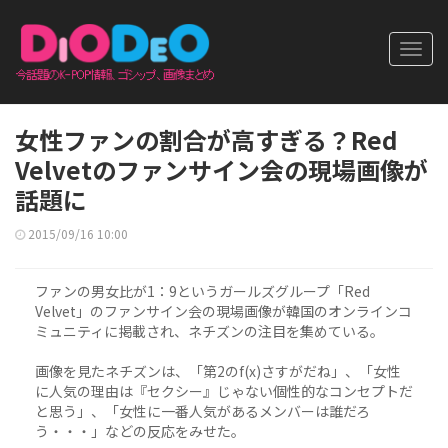
Toggl
navig
女性ファンの割合が高すぎる？Red
Velvetのファンサイン会の現場画像が
話題に
2015/09/16 10:00
ファンの男女比が1：9というガールズグループ「Red
Velvet」のファンサイン会の現場画像が韓国のオンラインコ
ミュニティに掲載され、ネチズンの注目を集めている。
画像を見たネチズンは、「第2のf(x)さすがだね」、「女性
に人気の理由は『セクシー』じゃない個性的なコンセプトだ
と思う」、「女性に一番人気があるメンバーは誰だろ
う・・・」などの反応をみせた。