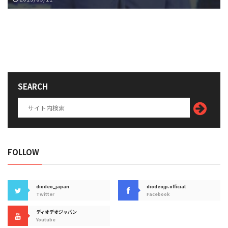
SEARCH
FOLLOW
diodeo_japan
diodeojp.official
Twitter
Facebook
ディオデオジャパン
Youtube