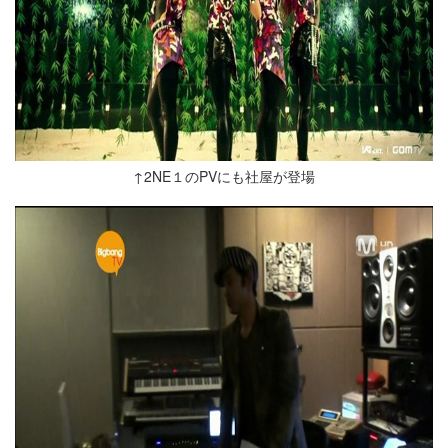
↑2NE１のPVにも社屋が登場