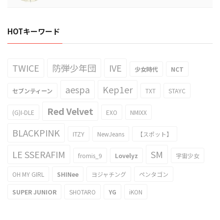
HOTキーワード
TWICE
防弾少年団
IVE
少女時代
NCT
aespa
Kep1er
セブンティーン
TXT
STAYC
Red Velvet
(G)I-DLE
EXO
NMIXX
BLACKPINK
ITZY
NewJeans
【スポット】
LE SSERAFIM
SM
fromis_9
Lovelyz
宇宙少女
OH MY GIRL
SHINee
ヨジャチング
ペンタゴン
SUPER JUNIOR
SHOTARO
YG
iKON