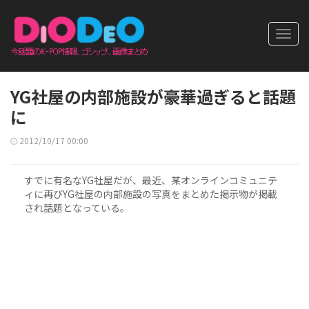
Toggl
navig
YG社屋の内部施設が豪華過ぎると話題
に
2012/10/17 00:00
すでに有名なYG社屋だが、最近、某オンラインコミュニテ
ィに再びYG社屋の内部施設の写真をまとめた掲示物が掲載
され話題となっている。