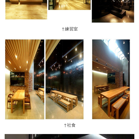
↑練習室
↑社食