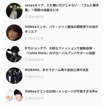
aespaカリナ、ただ細いだけじゃない…「ゴム人間体
重」？極限の減量法とは
2026/08/06
SHINeeミンホ、パク・ジソン競技の観客席での姿が
オンエア
2012/11/28
BTSジョングク、大胆なファッションで腹筋自慢…
「Calvin Klein」のグローバルアンバサダーに抜擢
2023/03/29
BIGBANG、京セラドーム再々追加公演が決定
2012/10/12
SHINeeテミンのお祝いメッセージが可愛すぎる件w
2013/10/16