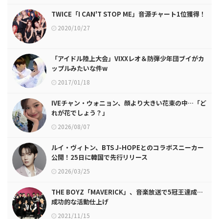
TWICE「I CAN'T STOP ME」音源チャート1位獲得！
2020/10/27
「アイドル陸上大会」VIXXレオ＆防弾少年団ブイがカ
ップルみたいな件w
2017/01/18
IVEチャン・ウォニョン、顔より大きい花束の中…「ど
れが花でしょう？」
2026/08/07
ルイ・ヴィトン、BTS J-HOPEとのコラボスニーカー
公開！25日に韓国で先行リリース
2026/03/25
THE BOYZ「MAVERICK」、音楽放送で5冠王達成…
成功的な活動仕上げ
2021/11/15