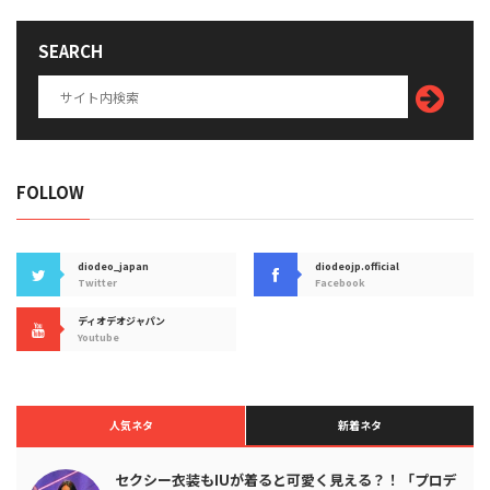
SEARCH
FOLLOW
diodeo_japan
diodeojp.official
Twitter
Facebook
ディオデオジャパン
Youtube
人気ネタ
新着ネタ
セクシー衣装もIUが着ると可愛く見える？！「プロデ