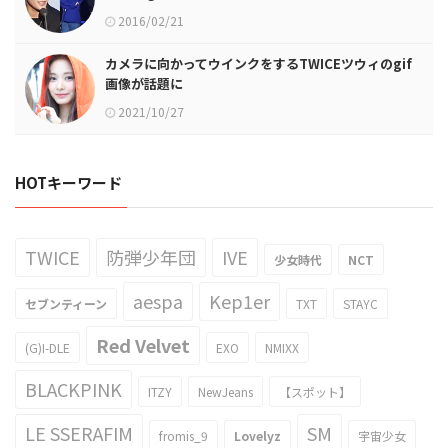
2016/02/21
カメラに向かってウインクをするTWICEツウィのgif
画像が話題に
2021/10/27
HOTキーワード
TWICE
防弾少年団
IVE
少女時代
NCT
aespa
Kep1er
セブンティーン
TXT
STAYC
Red Velvet
(G)I-DLE
EXO
NMIXX
BLACKPINK
ITZY
NewJeans
【スポット】
LE SSERAFIM
SM
fromis_9
Lovelyz
宇宙少女