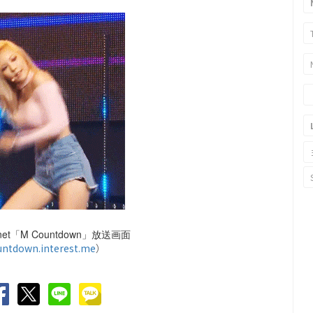
t「M Countdown」放送画面
untdown.interest.me
）