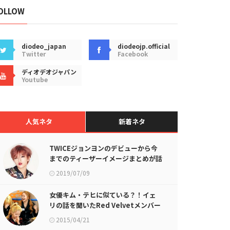
OLLOW
diodeo_japan
diodeojp.official
Twitter
Facebook
ディオデオジャパン
Youtube
人気ネタ
新着ネタ
TWICEジョンヨンのデビューから今
までのティーザーイメージまとめが話
題に
2019/07/09
女優キム・テヒに似ている？！イェ
リの話を聞いたRed Velvetメンバー
の反応がヤバイ件w
2015/04/21