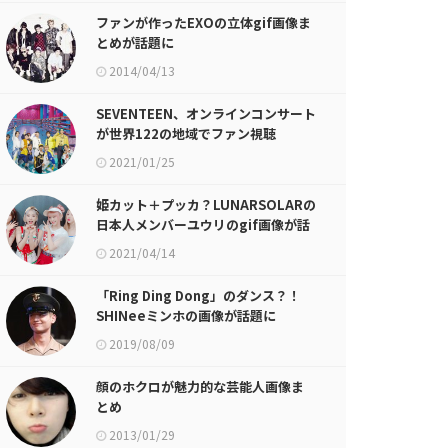
ファンが作ったEXOの立体gif画像ま
とめが話題に
2014/04/13
SEVENTEEN、オンラインコンサート
が世界122の地域でファン視聴
2021/01/25
姫カット＋プッカ？LUNARSOLARの
日本人メンバーユウリのgif画像が話
題に
2021/04/14
「Ring Ding Dong」のダンス？！
SHINeeミンホの画像が話題に
2019/08/09
顔のホクロが魅力的な芸能人画像ま
とめ
2013/01/29