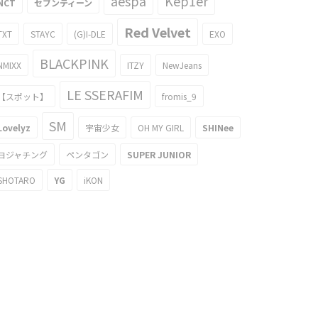
aespa
Kep1er
NCT
セブンティーン
Red Velvet
TXT
STAYC
(G)I-DLE
EXO
BLACKPINK
NMIXX
ITZY
NewJeans
LE SSERAFIM
【スポット】
fromis_9
SM
Lovelyz
宇宙少女
OH MY GIRL
SHINee
ヨジャチング
ペンタゴン
SUPER JUNIOR
SHOTARO
YG
iKON