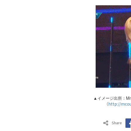
▲イメージ出所：Mne
（
http://mco
Share