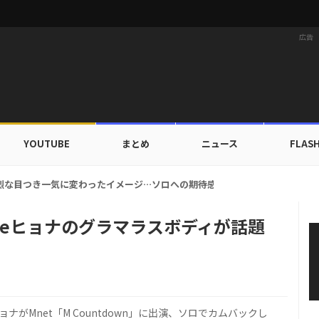
広告
YOUTUBE
まとめ
ニュース
FLAS
強烈な目つき一気に変わったイメージ…ソロへの期待感UP
uteヒョナのグラマラスボディが話題
ョナがMnet「M Countdown」に出演、ソロでカムバックし