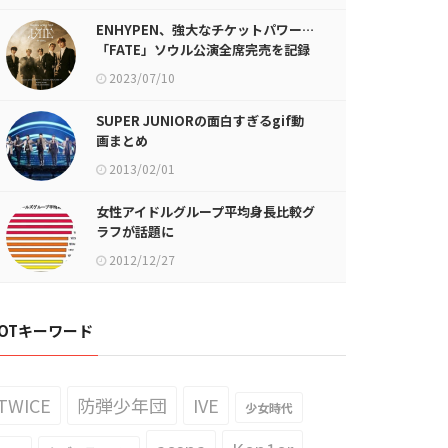
ENHYPEN、強大なチケットパワー…
「FATE」ソウル公演全席完売を記録
2023/07/10
SUPER JUNIORの面白すぎるgif動
画まとめ
2013/02/01
女性アイドルグループ平均身長比較グ
ラフが話題に
2012/12/27
OTキーワード
TWICE
防弾少年団
IVE
少女時代