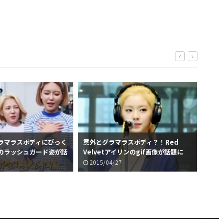
ラマラスボディにびっく
意外とグラマラスボディ？！Red
のラッシュガード姿が話
Velvetアイリンのgif画像が話題に
2015/04/27