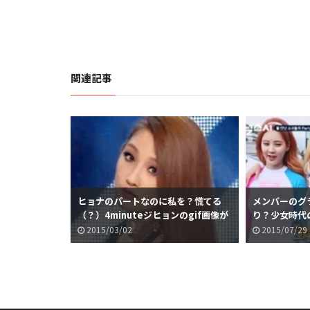
関連記事
nuteヒョナ
ヒョナのパートなのに私を？慌てる
メンバーのグ
題に
（？）4minuteジヒョンのgif画像が
り？少女時代
話題に
題に
2015/03/02
2015/07/29