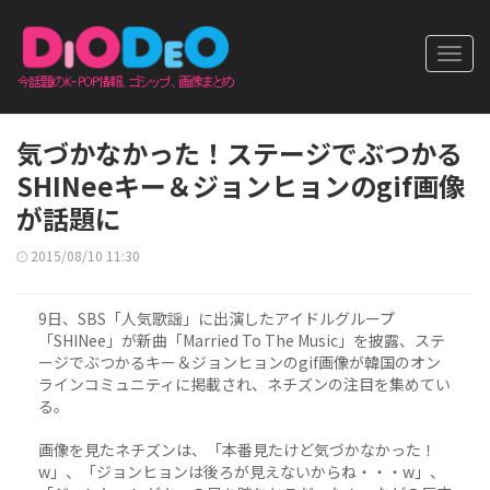
Toggl
navig
気づかなかった！ステージでぶつかる
SHINeeキー＆ジョンヒョンのgif画像
が話題に
2015/08/10 11:30
9日、SBS「人気歌謡」に出演したアイドルグループ
「SHINee」が新曲「Married To The Music」を披露、ステ
ージでぶつかるキー＆ジョンヒョンのgif画像が韓国のオン
ラインコミュニティに掲載され、ネチズンの注目を集めてい
る。
画像を見たネチズンは、「本番見たけど気づかなかった！
w」、「ジョンヒョンは後ろが見えないからね・・・w」、