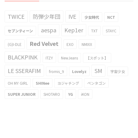
TWICE
防弾少年団
IVE
少女時代
NCT
aespa
Kep1er
セブンティーン
TXT
STAYC
Red Velvet
(G)I-DLE
EXO
NMIXX
BLACKPINK
ITZY
NewJeans
【スポット】
LE SSERAFIM
SM
fromis_9
Lovelyz
宇宙少女
OH MY GIRL
SHINee
ヨジャチング
ペンタゴン
SUPER JUNIOR
SHOTARO
YG
iKON