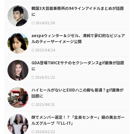
韓国3大芸能事務所の94ラインアイドルまとめが話題
に
2014/01/28
aespaウィンター＆ジゼル、清純で夢幻的なビジュア
ルのティーザーイメージ公開
2023/04/24
GDA登場TWICEサナのセクシーダンスgif画像が話題
に
2016/01/22
ハイヒールがないとEXIDハニの脚も普通？gif画像が
話題に
2015/08/31
顔でメンバー選定！？「全員センター」級の美女ガー
ルズグループ「I’LL-IT」
2024/02/22