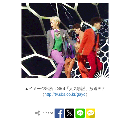
▲イメージ出所：SBS「人気歌謡」放送画面
（
http://tv.sbs.co.kr/gayo
）
Share