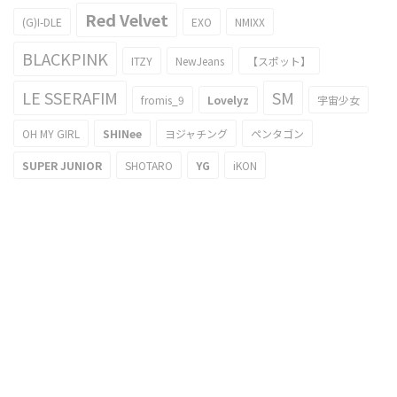
Red Velvet
(G)I-DLE
EXO
NMIXX
BLACKPINK
ITZY
NewJeans
【スポット】
LE SSERAFIM
SM
fromis_9
Lovelyz
宇宙少女
OH MY GIRL
SHINee
ヨジャチング
ペンタゴン
SUPER JUNIOR
SHOTARO
YG
iKON