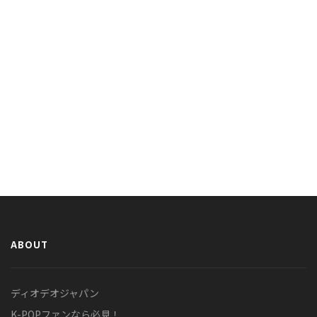
ABOUT
ディオデオジャパン
K-POPファンなら必見！