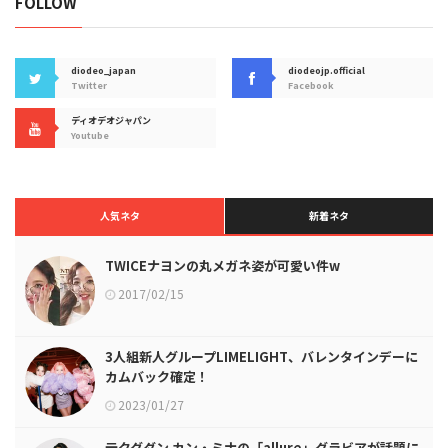
FOLLOW
diodeo_japan
diodeojp.official
Twitter
Facebook
ディオデオジャパン
Youtube
人気ネタ
新着ネタ
TWICEナヨンの丸メガネ姿が可愛い件w
2017/02/15
3人組新人グループLIMELIGHT、バレンタインデーに
カムバック確定！
2023/01/27
元クグダン カン・ミナの「allure」グラビアが話題に