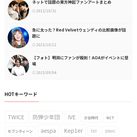
ネットで話題の東方神起ファンアートまとめ
2012/10/31
急に太った？Red Velvetウェンディの比較画像が話
題に
2015/10/12
【フォト】明洞にファンが殺到！AOAがイベントに登
場
2015/09/04
HOTキーワード
TWICE
防弾少年団
IVE
少女時代
NCT
aespa
Kep1er
セブンティーン
TXT
STAYC