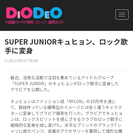
Toggl
navig
SUPER JUNIORキュヒョン、ロック歌
手に変身
2012/09/27 00:00
最近、活発な活動で注目を集めているアイドルグループ
「SUPER JUNIOR」のキュヒョンがロック歌手に変身した
グラビアを公開した。
キュヒョンはファッション誌「NYLON」の10月号を通じ
て、普段持っている優等生のイメージとは全く違うキャラク
ターに変身してグラビア撮影を行った。グラビアでキュヒョ
ンは、ロックスピリットを感じさせるクラブのロック歌手に
破格的な変身を成し遂げた。派手なプリントのブラックTシ
ャツに皮のパンツ、金属のアクセサリーを着用して強烈な魔