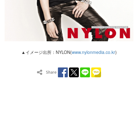
▲イメージ出所：NYLON(
www.nylonmedia.co.kr
)
Share