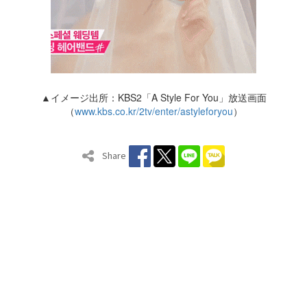
▲イメージ出所：KBS2「A Style For You」放送画面
（
www.kbs.co.kr/2tv/enter/astyleforyou
）
Share