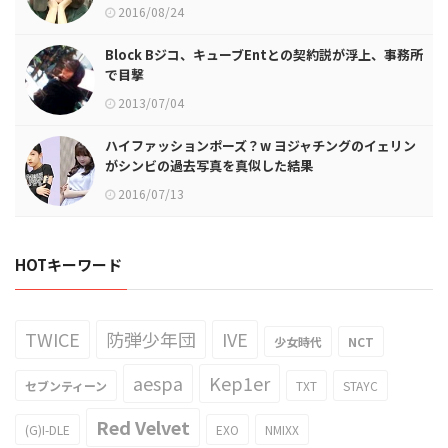
2016/08/24
Block Bジコ、キューブEntとの契約説が浮上、事務所
で目撃
2013/07/04
ハイファッションポーズ？w ヨジャチングのイェリン
がシンビの過去写真を真似した結果
2016/07/13
HOTキーワード
TWICE
防弾少年団
IVE
少女時代
NCT
aespa
Kep1er
セブンティーン
TXT
STAYC
Red Velvet
(G)I-DLE
EXO
NMIXX