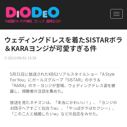
Toggl
navig
ウェディングドレスを着たSISTARボラ
＆KARAヨンジが可愛すぎる件
2015/06/01 15:20
5月31日に放送されたKBS2リアルスタイルショー「A Style
For You」にガールズグループ「SISTAR」のボラ＆
「KARA」のホ・ヨンジが登場、ウェディングドレス姿を披
露し、視聴者の注目を集めた。
放送を見たネチズンは、「本当にかわいい！」、「ヨンジの
お団子ヘアすごく似合うw」、「やっぱボラはセクシー」、
「この二人と結婚したいw」などの反応をみせた。