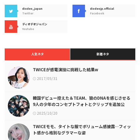
diodeo_japan
diodeojp.official
Twitter
Facebook
ディオデオジャパン
Youtube
人気ネタ
新着ネタ
TWICEが感電演技に挑戦した結果w
2017/05/31
韓国デビュー控えた＆TEAM、狼のDNAを感じさせる
9人の少年のコンセプトフォトとクリップを追加公
開！
2025/10/20
TWICEモモ、タイトな服でボリューム感披露…フィッ
ト感から格別なグラマーな姿