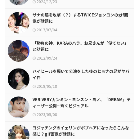
2024/12/23
サナの脇を攻撃（？）するTWICEジョンヨンのgif画
像が話題に
2017/07/04
「勝負の神」KARAのハラ、お兄さんが「似てない」
と話題に
2012/09/24
ハイヒールを履いて公演をした後のヒョナの足がヤバ
イ件
2018/05/18
VERIVERYカンミン・ヨンスン・ヨノ、「DREAM」テ
ィーザー公開…輝くビジュアル
2023/05/08
ヨジャチングのイェリンがボブヘアになったらこんな
感じ？gif画像が話題に