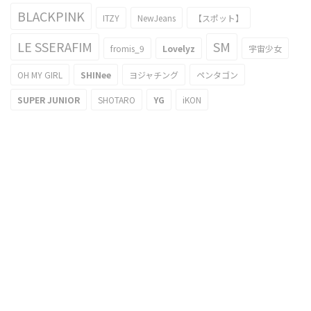
BLACKPINK
ITZY
NewJeans
【スポット】
LE SSERAFIM
SM
fromis_9
Lovelyz
宇宙少女
OH MY GIRL
SHINee
ヨジャチング
ペンタゴン
SUPER JUNIOR
SHOTARO
YG
iKON