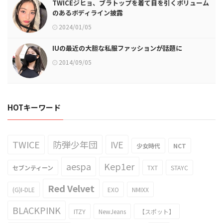
TWICEジヒョ、ブラトップを着て目を引くボリューム
のあるボディライン披露
2024/01/05
IUの最近の大胆な私服ファッションが話題に
2014/09/05
HOTキーワード
TWICE
防弾少年団
IVE
少女時代
NCT
aespa
Kep1er
セブンティーン
TXT
STAYC
Red Velvet
(G)I-DLE
EXO
NMIXX
BLACKPINK
ITZY
NewJeans
【スポット】