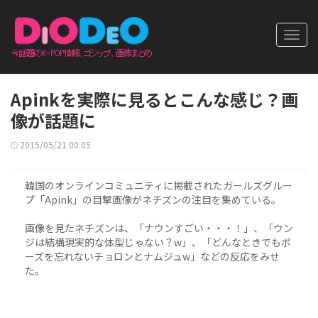
Toggl
navig
Apinkを実際に見るとこんな感じ？画
像が話題に
2015/05/21 00:05
韓国のオンラインコミュニティに掲載されたガールズグルー
プ「Apink」の目撃画像がネチズンの注目を集めている。
画像を見たネチズンは、「ナウンすごい・・・！」、「ウン
ジは結構現実的な体型じゃない？w」、「どんなときでもポ
ーズを忘れないチョロンとナムジュw」などの反応をみせ
た。