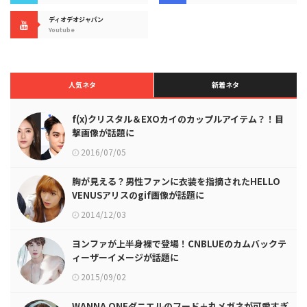
ディオデオジャパン
Youtube
人気ネタ
新着ネタ
f(x)クリスタル＆EXOカイのカップルアイテム？！目
撃画像が話題に
2016/07/05
胸が見える？男性ファンに衣装を指摘されたHELLO
VENUSアリスのgif画像が話題に
2014/12/03
ヨンファが上半身裸で登場！CNBLUEのカムバックテ
ィーザーイメージが話題に
2015/09/02
WANNA ONEダニエルのフード＋丸メガネが可愛すぎ