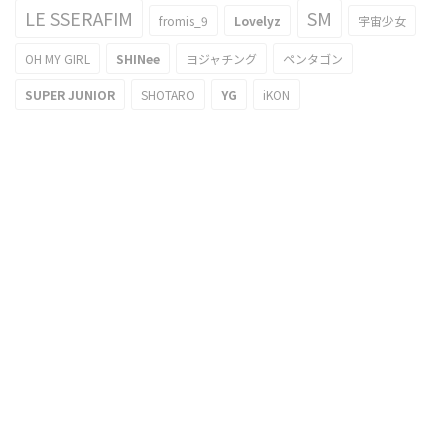
LE SSERAFIM
SM
fromis_9
Lovelyz
宇宙少女
OH MY GIRL
SHINee
ヨジャチング
ペンタゴン
SUPER JUNIOR
SHOTARO
YG
iKON