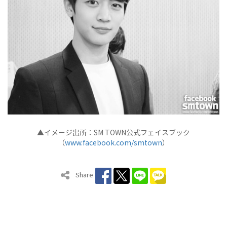
▲イメージ出所：SM TOWN公式フェイスブック
（
www.facebook.com/smtown
）
Share