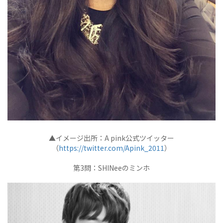
▲イメージ出所：A pink公式ツイッター
（
https://twitter.com/Apink_2011
）
第3問：SHINeeのミンホ