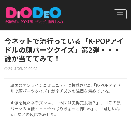
Toggl
navig
今ネットで流行っている「K-POPアイ
ドルの顔パーツクイズ」第2弾・・・
誰か当ててみて！
2015/05/20 00:05
韓国のオンラインコミュニティに掲載された「K-POPアイド
ルの顔パーツクイズ」がネチズンの注目を集めている。
画像を見たネチズンは、「今回は美男美女編？」、「この顔
パーツの画像・・・やっぱりちょっと怖いw」、「難しいね
w」などの反応をみせた。