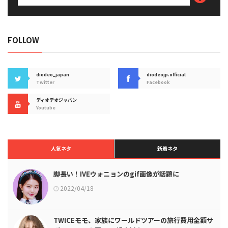
FOLLOW
diodeo_japan
diodeojp.official
Twitter
Facebook
ディオデオジャパン
Youtube
人気ネタ
新着ネタ
脚長い！IVEウォニョンのgif画像が話題に
2022/04/18
TWICEモモ、家族にワールドツアーの旅行費用全額サ