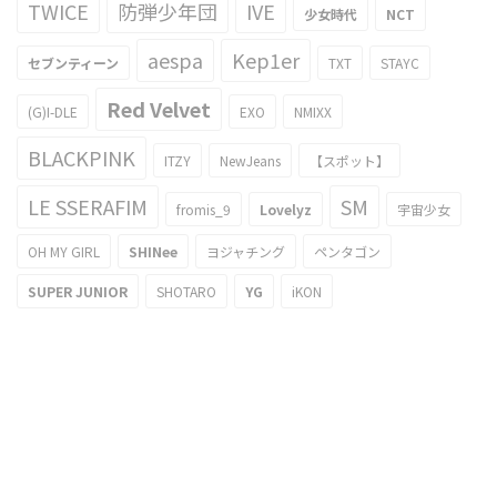
TWICE
防弾少年団
IVE
少女時代
NCT
aespa
Kep1er
セブンティーン
TXT
STAYC
Red Velvet
(G)I-DLE
EXO
NMIXX
BLACKPINK
ITZY
NewJeans
【スポット】
LE SSERAFIM
SM
fromis_9
Lovelyz
宇宙少女
OH MY GIRL
SHINee
ヨジャチング
ペンタゴン
SUPER JUNIOR
SHOTARO
YG
iKON