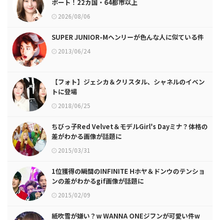
ポート！22カ国・64都市以上
2026/08/06
SUPER JUNIOR-Mヘンリーが色んな人に似ている件
2013/06/24
【フォト】ジェシカ＆クリスタル、シャネルのイベン
トに登場
2018/06/25
ちびっ子Red Velvet＆モデルGirl's Dayミナ？体格の
差がわかる画像が話題に
2015/03/31
1位獲得の瞬間のINFINITE Hホヤ＆ドンウのテンショ
ンの差がわかるgif画像が話題に
2015/02/09
紙吹雪が嫌い？w WANNA ONEジフンが可愛い件w