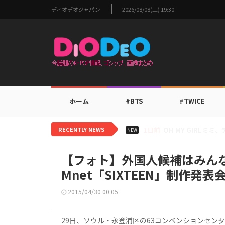
ディオデオジャパン
2026/08/08(土) 19:30
ホーム
#BTS
#TWICE
RECENTLY NEWS
1日前
BTS V、ワールド
NEW
【フォト】外国人候補はみん
Mnet「SIXTEEN」制作発表
2015/04/30 00:05
29日、ソウル・永登浦区の63コンベンションセン