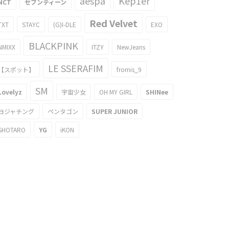
aespa
Kep1er
NCT
セブンティーン
Red Velvet
TXT
STAYC
(G)I-DLE
EXO
BLACKPINK
NMIXX
ITZY
NewJeans
LE SSERAFIM
【スポット】
fromis_9
SM
Lovelyz
宇宙少女
OH MY GIRL
SHINee
ヨジャチング
ペンタゴン
SUPER JUNIOR
SHOTARO
YG
iKON