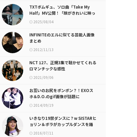
TXTボムギュ、ソロ曲「Take My
Half」MV公開！「顔がきれいに映っ
ていて満足」
2025/08/04
INFINITEのエルに似てる芸能人画像
まとめ
2012/11/13
NCT 127、正規3集で聴かせてくれる
ロマンチックな感性
2021/09/06
お互いのお尻をポンポン？！EXOス
ホ＆D.O.のgif画像が話題に
2014/09/19
いきなり19禁ダンスに？w SISTARヒ
ョリン＆ボラがカップルダンスを踊
った結果w
2016/07/11