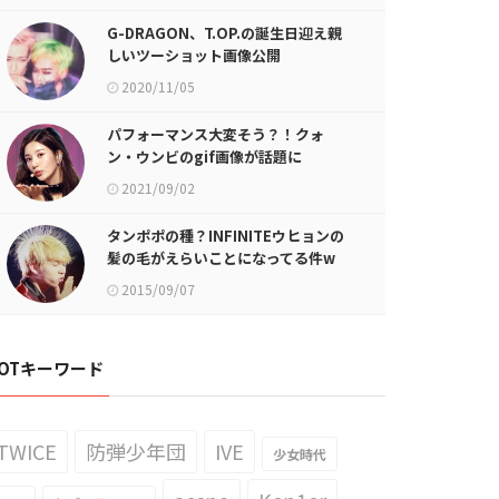
G-DRAGON、T.OP.の誕生日迎え親
しいツーショット画像公開
2020/11/05
パフォーマンス大変そう？！クォ
ン・ウンビのgif画像が話題に
2021/09/02
タンポポの種？INFINITEウヒョンの
髪の毛がえらいことになってる件w
2015/09/07
OTキーワード
TWICE
防弾少年団
IVE
少女時代