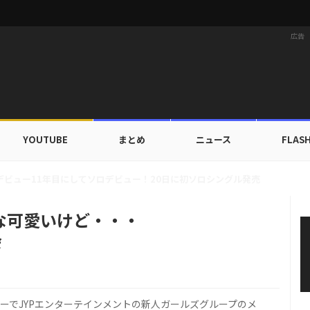
広告
YOUTUBE
まとめ
ニュース
FLAS
カップ出入証を公開…証明写真でも完璧なビジュアル！
な可愛いけど・・・
会
ターでJYPエンターテインメントの新人ガールズグループのメ