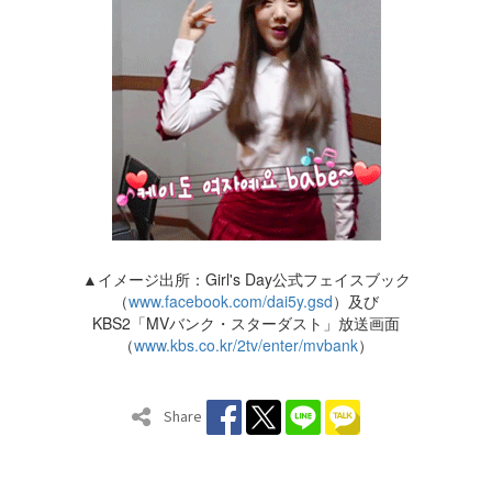
▲イメージ出所：Girl's Day公式フェイスブック
（
www.facebook.com/dai5y.gsd
）及び
KBS2「MVバンク・スターダスト」放送画面
（
www.kbs.co.kr/2tv/enter/mvbank
）
Share