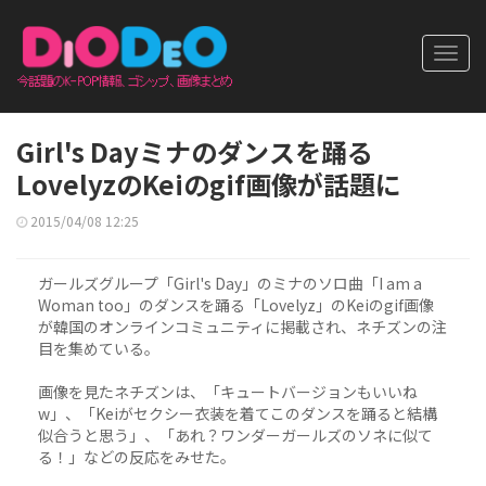
Toggl
navig
Girl's Dayミナのダンスを踊る
LovelyzのKeiのgif画像が話題に
2015/04/08 12:25
ガールズグループ「Girl's Day」のミナのソロ曲「I am a
Woman too」のダンスを踊る「Lovelyz」のKeiのgif画像
が韓国のオンラインコミュニティに掲載され、ネチズンの注
目を集めている。
画像を見たネチズンは、「キュートバージョンもいいね
w」、「Keiがセクシー衣装を着てこのダンスを踊ると結構
似合うと思う」、「あれ？ワンダーガールズのソネに似て
る！」などの反応をみせた。