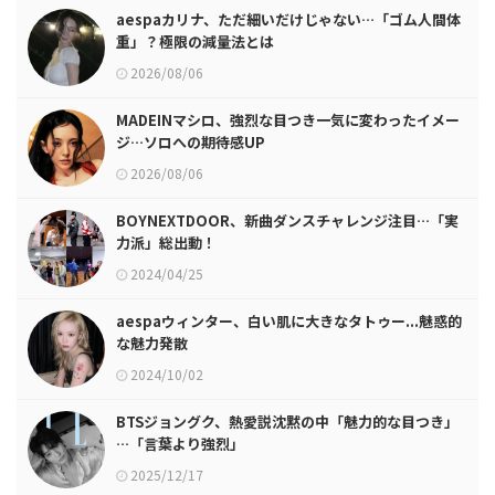
aespaカリナ、ただ細いだけじゃない…「ゴム人間体
重」？極限の減量法とは
2026/08/06
MADEINマシロ、強烈な目つき一気に変わったイメー
ジ…ソロへの期待感UP
2026/08/06
BOYNEXTDOOR、新曲ダンスチャレンジ注目…「実
力派」総出動！
2024/04/25
aespaウィンター、白い肌に大きなタトゥー...魅惑的
な魅力発散
2024/10/02
BTSジョングク、熱愛説沈黙の中「魅力的な目つき」
…「言葉より強烈」
2025/12/17