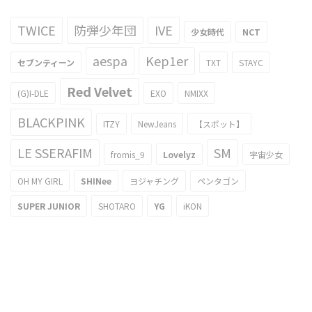
TWICE
防弾少年団
IVE
少女時代
NCT
aespa
Kep1er
セブンティーン
TXT
STAYC
Red Velvet
(G)I-DLE
EXO
NMIXX
BLACKPINK
ITZY
NewJeans
【スポット】
LE SSERAFIM
SM
fromis_9
Lovelyz
宇宙少女
OH MY GIRL
SHINee
ヨジャチング
ペンタゴン
SUPER JUNIOR
SHOTARO
YG
iKON