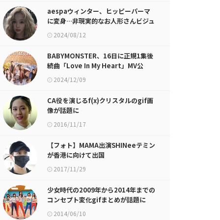
aespaウィンター、ヒッピーパーマ
に変身…非現実的なお人形さんビジュ
アル
2024/08/12
BABYMONSTER、16日に正規1集後
続曲「Love In My Heart」MV公
開！
2024/12/09
CA役を演じるf(x)クリスタルのgif画
像が話題に
2016/11/17
【フォト】MAMA出演SHINeeテミン
が香港に向けて出国
2017/11/29
少女時代の2009年から2014年までの
コンセプト変化gifまとめが話題に
2014/06/10