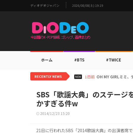
ディオデオジャパン
2026/08/08(土) 19:19
ホーム
#BTS
#TWICE
RECENTLY NEWS
1日前
BTS V、ワールド
NEW
SBS「歌謡大典」のステージを
かすぎる件w
2014/12/23 15:20
21日に行われたSBS「2014歌謡大典」の出演者席