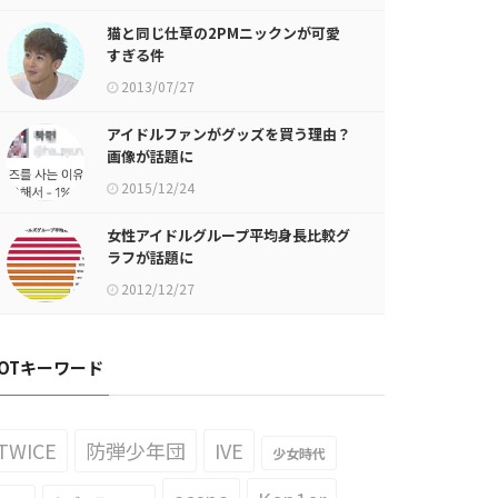
猫と同じ仕草の2PMニックンが可愛
すぎる件
2013/07/27
アイドルファンがグッズを買う理由？
画像が話題に
2015/12/24
女性アイドルグループ平均身長比較グ
ラフが話題に
2012/12/27
OTキーワード
TWICE
防弾少年団
IVE
少女時代