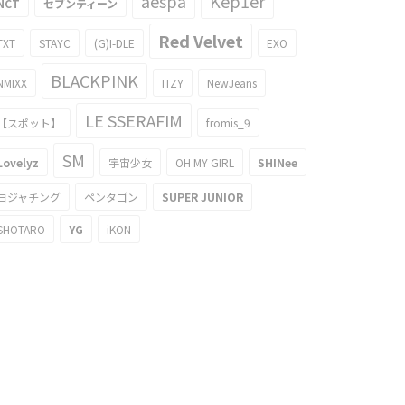
aespa
Kep1er
NCT
セブンティーン
Red Velvet
TXT
STAYC
(G)I-DLE
EXO
BLACKPINK
NMIXX
ITZY
NewJeans
LE SSERAFIM
【スポット】
fromis_9
SM
Lovelyz
宇宙少女
OH MY GIRL
SHINee
ヨジャチング
ペンタゴン
SUPER JUNIOR
SHOTARO
YG
iKON