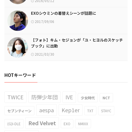
2016/05/12
EXOシウミンの着替えシーンが話題に
2017/09/06
【フォト】キム・セジョンが「ユ・ヒヨルのスケッチ
ブック」に出勤
2021/03/30
HOTキーワード
TWICE
防弾少年団
IVE
少女時代
NCT
aespa
Kep1er
セブンティーン
TXT
STAYC
Red Velvet
(G)I-DLE
EXO
NMIXX