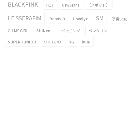
BLACKPINK
ITZY
NewJeans
【スポット】
LE SSERAFIM
SM
fromis_9
Lovelyz
宇宙少女
OH MY GIRL
SHINee
ヨジャチング
ペンタゴン
SUPER JUNIOR
SHOTARO
YG
iKON