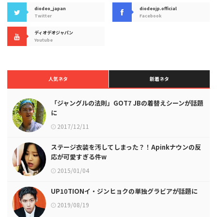
diodeo_japan
diodeojp.official
Twitter
Facebook
ディオデオジャパン
Youtube
人気ネタ
新着ネタ
「ジャングルの法則」GOT7 JBの着替えシーンが話題
に
2017/12/11
ステージ衣装を汚してしまった？！Apinkナウンの反
応が可愛すぎる件w
2015/01/04
UP10TIONイ・ジンヒョクの単独グラビアが話題に
2019/08/19