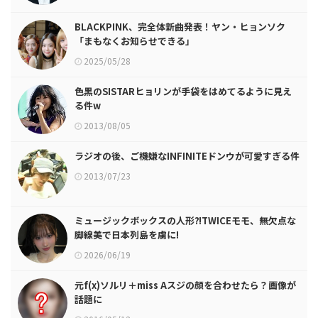
BLACKPINK、完全体新曲発表！ヤン・ヒョンソク
「まもなくお知らせできる」
2025/05/28
色黒のSISTARヒョリンが手袋をはめてるように見え
る件w
2013/08/05
ラジオの後、ご機嫌なINFINITEドンウが可愛すぎる件
2013/07/23
ミュージックボックスの人形⁈TWICEモモ、無欠点な
脚線美で日本列島を虜に!
2026/06/19
元f(x)ソルリ＋miss Aスジの顔を合わせたら？画像が
話題に