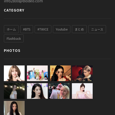
info2800@diodeo.com
CATEGORY
ホーム
#BTS
#TWICE
Youtube
まとめ
ニュース
Flashback
PHOTOS