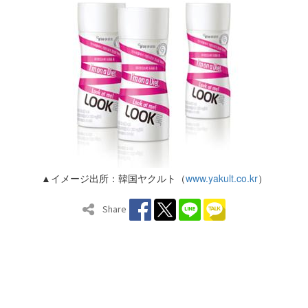
▲イメージ出所：韓国ヤクルト（
www.yakult.co.kr
）
Share