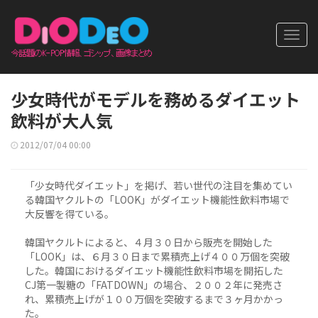
Toggl
navig
少女時代がモデルを務めるダイエット
飲料が大人気
2012/07/04 00:00
「少女時代ダイエット」を掲げ、若い世代の注目を集めてい
る韓国ヤクルトの「LOOK」がダイエット機能性飲料市場で
大反響を得ている。
韓国ヤクルトによると、４月３０日から販売を開始した
「LOOK」は、６月３０日まで累積売上げ４００万個を突破
した。韓国におけるダイエット機能性飲料市場を開拓した
CJ第一製糖の「FATDOWN」の場合、２００２年に発売さ
れ、累積売上げが１００万個を突破するまで３ヶ月かかっ
た。