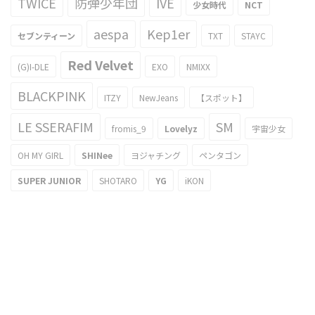
TWICE
防弾少年団
IVE
少女時代
NCT
aespa
Kep1er
セブンティーン
TXT
STAYC
Red Velvet
(G)I-DLE
EXO
NMIXX
BLACKPINK
ITZY
NewJeans
【スポット】
LE SSERAFIM
SM
fromis_9
Lovelyz
宇宙少女
OH MY GIRL
SHINee
ヨジャチング
ペンタゴン
SUPER JUNIOR
SHOTARO
YG
iKON