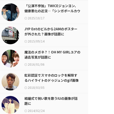
「公演不参加」TWICEジョンヨン、
健康悪化の近況…「シンガポールカウ
ガールで復帰完了」
2025/10/17
JYP Entのビルから2AMのポスター
が外された？画像が話題に
2015/09/14
魔法のメガネ？！OH MY GIRLユアの
過去写真が話題に
2016/01/06
虹彩認証でスマホのロックを解除す
るハイライトのドゥジュンのgif画像
が話題に
2018/03/05
結婚式で祝い歌を歌うIUの画像が話
題に
2014/02/24