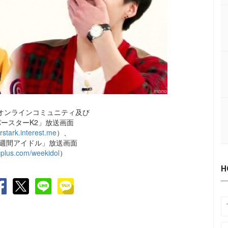
オンラインコミュニティ及び
パースターK2」放送画面
erstark.interest.me
）、
y1「週間アイドル」放送画面
lus.com/weekidol
）
H