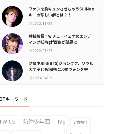
ファンを胸キュンさせちゃうSHINee
キーの珍しい癖とは？！
2012/11/22
特技披露？w チェ・イェナのエンデ
ィング妖精gif画像が話題に
2022/01/27
防弾少年団(BTS)ジョングク、ソウル
大学子ども病院に10億ウォンを寄
付…低所得層の子供たちの治療のため
2023/04/19
に
OTキーワード
TWICE
防弾少年団
IVE
少女時代