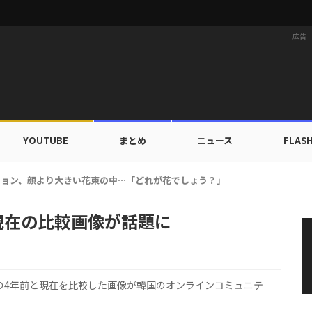
広告
YOUTUBE
まとめ
ニュース
FLAS
X TOGETHER、デビュー以来初の団体海外旅行へ…自主コンテンツ公開！
S現在の比較画像が話題に
ンの4年前と現在を比較した画像が韓国のオンラインコミュニテ