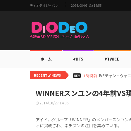
ディオデオジャパン
2026/08/07(金) 14:55
ホーム
#BTS
#TWICE
RECENTLY NEWS
3時間前
TOMORROW 
NEW
WINNERスンユンの4年前V
2014/10/27 14:05
アイドルグループ「WINNER」のメンバースンユ
ィに掲載され、ネチズンの注目を集めている。