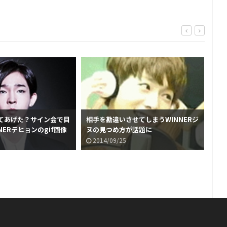
てあげた？サイン会で目
相手を勘違いさせてしまうWINNERジ
WI
NERテヒョンのgif画像
ヌの見つめ方が話題に
方
2014/09/25
2