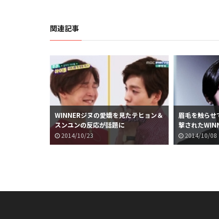
関連記事
WINNERジヌの愛嬌を見たテヒョン＆
眉毛を触らせ
スンユンの反応が話題に
撃されたWIN
が話題に
2014/10/23
2014/10/08