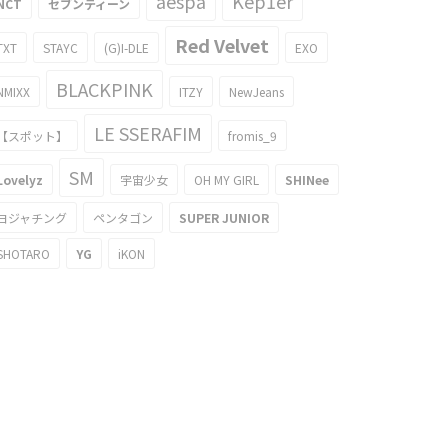
aespa
Kep1er
NCT
セブンティーン
Red Velvet
TXT
STAYC
(G)I-DLE
EXO
BLACKPINK
NMIXX
ITZY
NewJeans
LE SSERAFIM
【スポット】
fromis_9
SM
Lovelyz
宇宙少女
OH MY GIRL
SHINee
ヨジャチング
ペンタゴン
SUPER JUNIOR
SHOTARO
YG
iKON