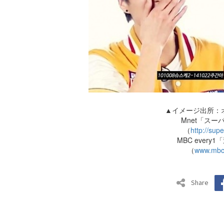
▲イメージ出所：
Mnet「スー
（
http://sup
MBC ever
（
www.mbcp
Share