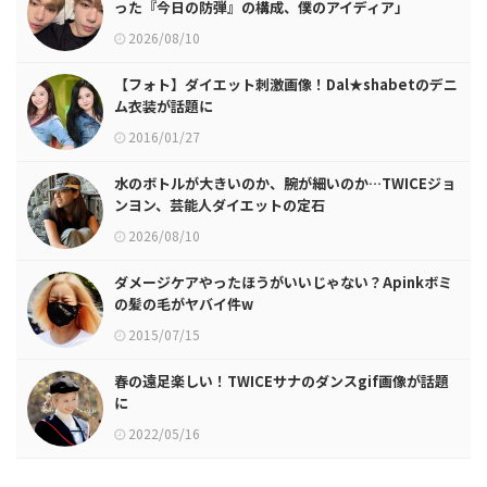
った『今日の防弾』の構成、僕のアイディア」
2026/08/10
【フォト】ダイエット刺激画像！Dal★shabetのデニ
ム衣装が話題に
2016/01/27
水のボトルが大きいのか、腕が細いのか…TWICEジョ
ンヨン、芸能人ダイエットの定石
2026/08/10
ダメージケアやったほうがいいじゃない？Apinkボミ
の髪の毛がヤバイ件w
2015/07/15
春の遠足楽しい！TWICEサナのダンスgif画像が話題
に
2022/05/16