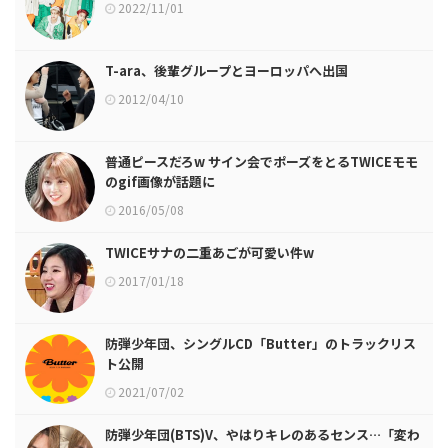
2022/11/01
T-ara、後輩グループとヨーロッパへ出国
2012/04/10
普通ピースだろw サイン会でポーズをとるTWICEモモ
のgif画像が話題に
2016/05/08
TWICEサナの二重あごが可愛い件w
2017/01/18
防弾少年団、シングルCD「Butter」のトラックリス
ト公開
2021/07/02
防弾少年団(BTS)V、やはりキレのあるセンス…「変わ