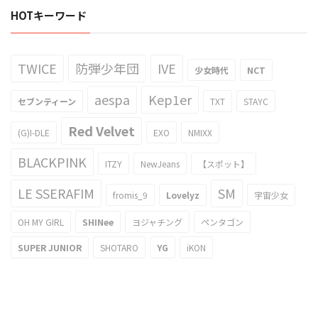
HOTキーワード
TWICE
防弾少年団
IVE
少女時代
NCT
aespa
Kep1er
セブンティーン
TXT
STAYC
Red Velvet
(G)I-DLE
EXO
NMIXX
BLACKPINK
ITZY
NewJeans
【スポット】
LE SSERAFIM
SM
fromis_9
Lovelyz
宇宙少女
OH MY GIRL
SHINee
ヨジャチング
ペンタゴン
SUPER JUNIOR
SHOTARO
YG
iKON