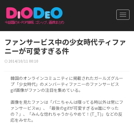
Toggl
navig
ファンサービス中の少女時代ティファ
ニーが可愛すぎる件
2014/10/11 00:10
韓国のオンラインコミュニティに掲載されたガールズグルー
プ「少女時代」のメンバーティファニーのファンサービス
gif画像がファンの注目を集めている。
画像を見たファンは「パニちゃんは喋ってる時以外は常にフ
ァンサービスw」、「最後のgifが可愛すぎるw誰にやった
の？」、「みんな惚れちゃうからやめて！(T_T)」などの反
応をみせた。