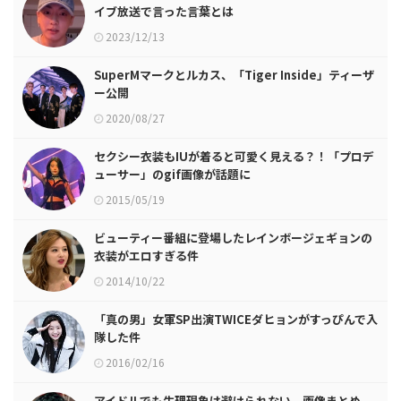
イブ放送で言った言葉とは
2023/12/13
SuperMマークとルカス、「Tiger Inside」ティーザ
ー公開
2020/08/27
セクシー衣装もIUが着ると可愛く見える？！「プロデ
ューサー」のgif画像が話題に
2015/05/19
ビューティー番組に登場したレインボージェギョンの
衣装がエロすぎる件
2014/10/22
「真の男」女軍SP出演TWICEダヒョンがすっぴんで入
隊した件
2016/02/16
アイドルでも生理現象は避けられない、画像まとめ