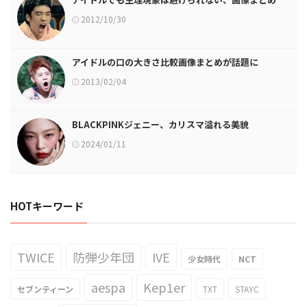
2012/10/30
アイドルの口の大きさ比較画像まとめが話題に
2013/02/04
BLACKPINKジェニー、カリスマ溢れる美貌
2024/01/11
HOTキーワード
TWICE
防弾少年団
IVE
少女時代
NCT
aespa
Kep1er
セブンティーン
TXT
STAYC