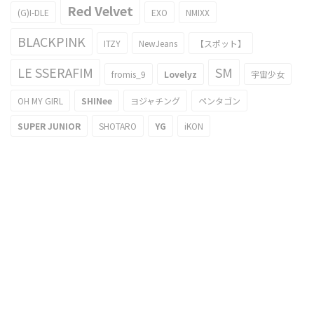
Red Velvet
(G)I-DLE
EXO
NMIXX
BLACKPINK
ITZY
NewJeans
【スポット】
LE SSERAFIM
SM
fromis_9
Lovelyz
宇宙少女
OH MY GIRL
SHINee
ヨジャチング
ペンタゴン
SUPER JUNIOR
SHOTARO
YG
iKON