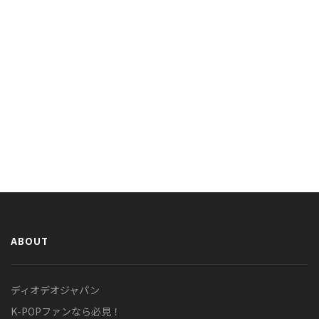
ABOUT
ディオデオジャパン
K-POPファンなら必見！