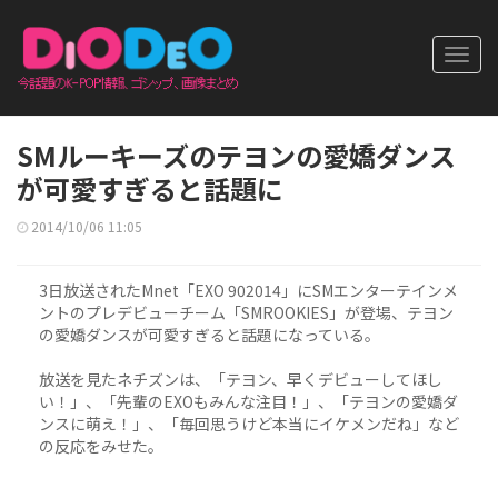
Toggl
navig
SMルーキーズのテヨンの愛嬌ダンス
が可愛すぎると話題に
2014/10/06 11:05
3日放送されたMnet「EXO 902014」にSMエンターテインメ
ントのプレデビューチーム「SMROOKIES」が登場、テヨン
の愛嬌ダンスが可愛すぎると話題になっている。
放送を見たネチズンは、「テヨン、早くデビューしてほし
い！」、「先輩のEXOもみんな注目！」、「テヨンの愛嬌ダ
ンスに萌え！」、「毎回思うけど本当にイケメンだね」など
の反応をみせた。