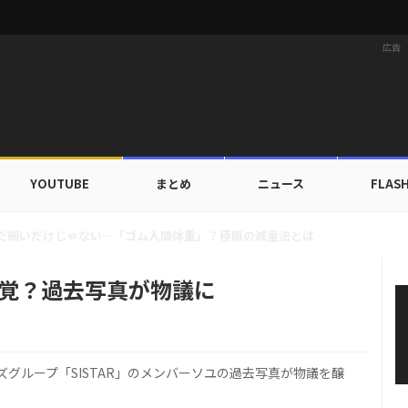
広告
YOUTUBE
まとめ
ニュース
FLAS
家族にワールドツアーの旅行費用全額サポート！22カ国・64都市以上
発覚？過去写真が物議に
グループ「SISTAR」のメンバーソユの過去写真が物議を醸