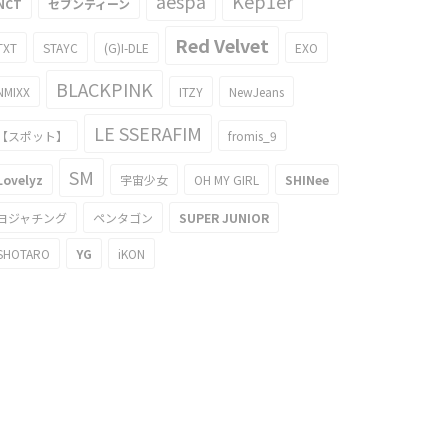
aespa
Kep1er
NCT
セブンティーン
Red Velvet
TXT
STAYC
(G)I-DLE
EXO
BLACKPINK
NMIXX
ITZY
NewJeans
LE SSERAFIM
【スポット】
fromis_9
SM
Lovelyz
宇宙少女
OH MY GIRL
SHINee
ヨジャチング
ペンタゴン
SUPER JUNIOR
SHOTARO
YG
iKON