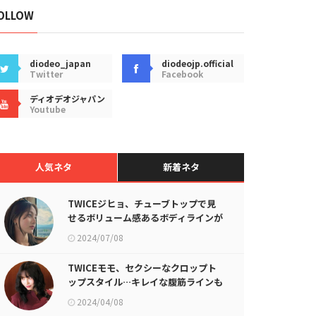
OLLOW
diodeo_japan
diodeojp.official
Twitter
Facebook
ディオデオジャパン
Youtube
人気ネタ
新着ネタ
TWICEジヒョ、チューブトップで見
せるボリューム感あるボディラインが
話題に
2024/07/08
TWICEモモ、セクシーなクロップト
ップスタイル…キレイな腹筋ラインも
披露
2024/04/08