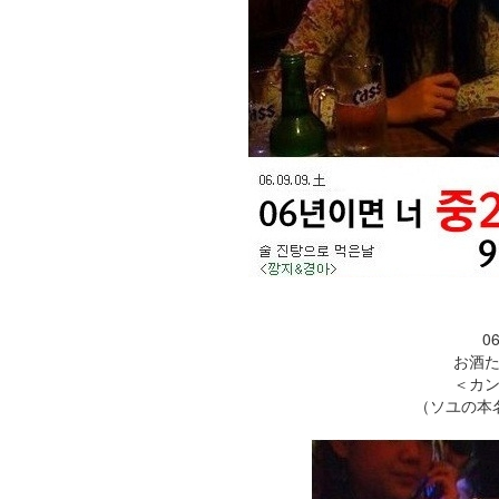
0
お酒
＜カ
（ソユの本