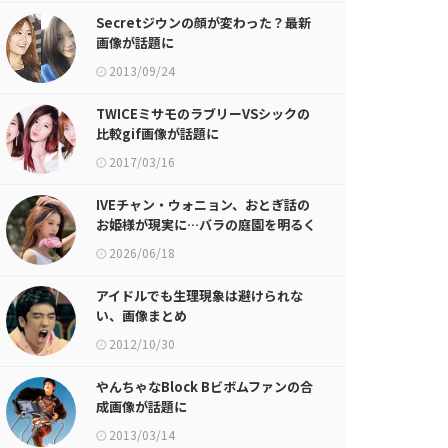
Secretジウンの顔が変わった？最新
画像が話題に
2013/09/24
TWICEミサモのラブリーVSシックの
比較gif画像が話題に
2017/03/16
IVEチャン・ウォニョン、おとぎ話の
お姫様が現実に…バラの庭園を明るく
照らすお人形ビジュアル
2026/06/18
アイドルでも生理現象は避けられな
い、画像まとめ
2012/10/30
やんちゃなBlock Bビボムファンの合
成画像が話題に
2013/03/14