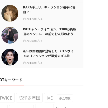
KARAギュリ、キ・ソンヨン選手に告
白？！
2012/01/24
IVEチャン・ウォニョン、3300万円相
当のベントレーの前でお人形のよう
な美貌披露…スーパーカーより目を引
2026/04/06
くモデルのようなボディライン
新年挨拶動画に登場したEXOシウミ
ンのリアクションが可愛すぎる件
2018/01/05
OTキーワード
TWICE
防弾少年団
IVE
少女時代