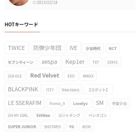
2013/02/18
HOTキーワード
TWICE
防弾少年団
IVE
少女時代
NCT
aespa
Kep1er
セブンティーン
TXT
STAYC
Red Velvet
(G)I-DLE
EXO
NMIXX
BLACKPINK
ITZY
NewJeans
【スポット】
LE SSERAFIM
SM
fromis_9
Lovelyz
宇宙少女
OH MY GIRL
SHINee
ヨジャチング
ペンタゴン
SUPER JUNIOR
SHOTARO
YG
iKON