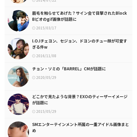
眉毛を触らせてあげた？サイン会で目撃されたBlock
Bピオのgif画像が話題に
2015/03/17
I.O.Iチェヨン、セジョン、ドヨンのチュー顔が可愛す
ぎる件w
2016/11/08
チョン・ソミの「BARREL」CMが話題に
2020/05/29
どこかで見たような背景？EXOのティーザーイメージ
が話題に
2015/05/29
SMエンターテインメント所属の一重アイドル画像まと
め