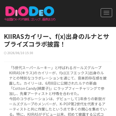
Toggl
navig
KIIRASカイリー、f(x)出身のルナとサ
プライズコラボ披露！
2026/06/10 15:30
「5世代スーパールーキー」と呼ばれるガールズグループ
KIIRAS(キラス)のカイリーが、f(x)(エフエックス)出身のル
ナとの特別なコラボレーションを通じて、音楽的存在感を披
露した。カイリーは、6月8日に公開されたルナの新曲
「Cotton Candy(綿菓子)」にラップフィーチャリングで参
加し、先輩アーティストと呼吸を合わせた。
今回のコラボレーションは、デビューして1年余りの新鋭ガ
ールズグループのメンバーが、K-POP第2世代を代表するア
ーティストと共に作業したという点で多くの関心を集めてい
る。特に、KIIRASがデビュー以来、初めて披露する公式コ