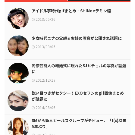
アイドル芋時代gifまとめ‐SHINeeテミン編
2013/05/26
少女時代ユナの父親＆実姉の写真が公開され話題に
2013/03/05
同僚芸能人の結婚式に現れたSJヒチョルの写真が話題
に
2012/12/17
鋭い目つきがセクシー！EXOセフンのgif画像まとめ
が話題に
2014/08/06
SMから新人ガールズグループがデビュー、「f(x)以来
5年ぶり」
2014/07/22