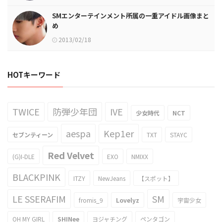
SMエンターテインメント所属の一重アイドル画像まと
め
2013/02/18
HOTキーワード
TWICE
防弾少年団
IVE
少女時代
NCT
aespa
Kep1er
セブンティーン
TXT
STAYC
Red Velvet
(G)I-DLE
EXO
NMIXX
BLACKPINK
ITZY
NewJeans
【スポット】
LE SSERAFIM
SM
fromis_9
Lovelyz
宇宙少女
OH MY GIRL
SHINee
ヨジャチング
ペンタゴン