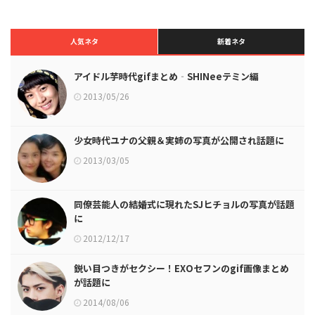
人気ネタ
新着ネタ
アイドル芋時代gifまとめ‐SHINeeテミン編
2013/05/26
少女時代ユナの父親＆実姉の写真が公開され話題に
2013/03/05
同僚芸能人の結婚式に現れたSJヒチョルの写真が話題
に
2012/12/17
鋭い目つきがセクシー！EXOセフンのgif画像まとめ
が話題に
2014/08/06