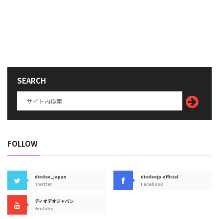
SEARCH
FOLLOW
diodeo_japan
diodeojp.official
Twitter
Facebook
ディオデオジャパン
Youtube