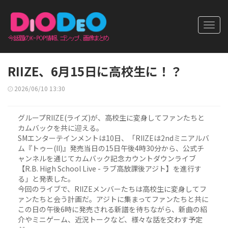
Toggl
navig
RIIZE、6月15日に高校生に！？
2026/06/10 13:30
グループRIIZE(ライズ)が、高校生に変身してファンたちと
カムバックを共に迎える。
SMエンターテインメントは10日、「RIIZEは2ndミニアルバ
ム『トゥー(II)』発売当日の15日午後4時30分から、公式チ
ャンネルを通じてカムバック記念カウントダウンライブ
【R.B. High School Live - ラブ高放課後アジト】を進行す
る」と発表した。
今回のライブで、RIIZEメンバーたちは高校生に変身してフ
ァンたちと会う計画だ。アジトに集まってファンたちと共に
この日の午後6時に発売される新譜を待ちながら、新曲の紹
介やミニゲーム、近況トークなど、様々な話を交わす予定