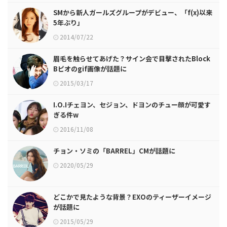
SMから新人ガールズグループがデビュー、「f(x)以来
5年ぶり」
2014/07/22
眉毛を触らせてあげた？サイン会で目撃されたBlock
Bピオのgif画像が話題に
2015/03/17
I.O.Iチェヨン、セジョン、ドヨンのチュー顔が可愛す
ぎる件w
2016/11/08
チョン・ソミの「BARREL」CMが話題に
2020/05/29
どこかで見たような背景？EXOのティーザーイメージ
が話題に
2015/05/29