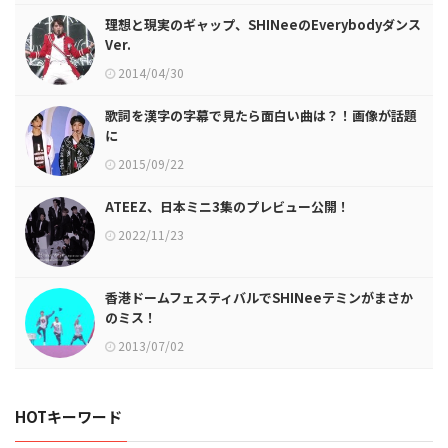
理想と現実のギャップ、SHINeeのEverybodyダンス
Ver.
2014/04/30
歌詞を漢字の字幕で見たら面白い曲は？！画像が話題
に
2015/09/22
ATEEZ、日本ミニ3集のプレビュー公開！
2022/11/23
香港ドームフェスティバルでSHINeeテミンがまさか
のミス！
2013/07/02
HOTキーワード