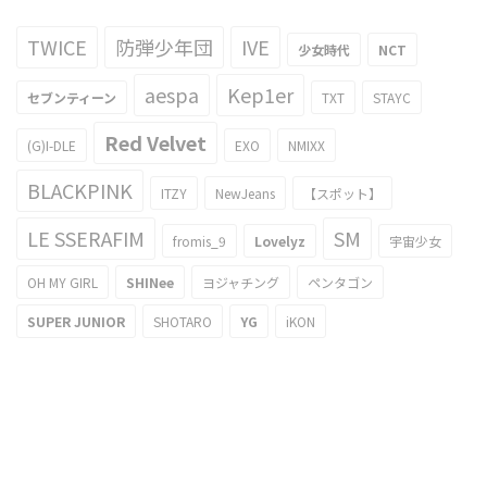
TWICE
防弾少年団
IVE
少女時代
NCT
aespa
Kep1er
セブンティーン
TXT
STAYC
Red Velvet
(G)I-DLE
EXO
NMIXX
BLACKPINK
ITZY
NewJeans
【スポット】
LE SSERAFIM
SM
fromis_9
Lovelyz
宇宙少女
OH MY GIRL
SHINee
ヨジャチング
ペンタゴン
SUPER JUNIOR
SHOTARO
YG
iKON