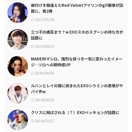
振付けを間違えたRed Velvetアイリンのgif画像が話
題に、第2弾
2017/05/20
三つ子の魂百まで？w EXOスホのスプーンの持ち方が
話題に
2015/04/14
MADEINマシロ、強烈な目つき一気に変わったイメー
ジ…ソロへの期待感UP
2026/08/06
ルハンとレイの間に挟まれたEXOシウミンの表情がヤ
バイ件w
2014/04/05
クリスに飛ばされる（？）EXOベッキョンが話題に
2014/03/27