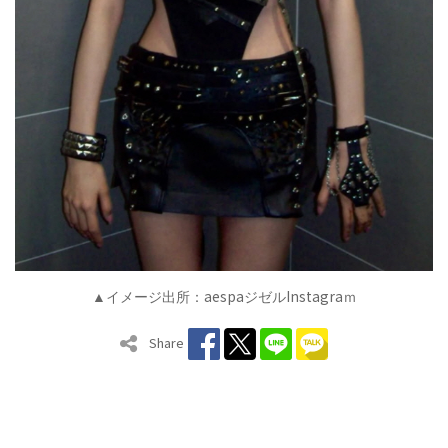
aespa
Instagra
▲イメージ出所：
ジゼル
ｍ
Share