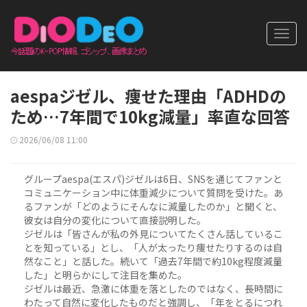
Toggl
navig
aespaジゼル、痩せた理由「ADHDの
ため…7年間で10kg減量」率直な回答
2026/06/08 11:00
グループaespa(エスパ)ジゼルは6日、SNSを通じてファンと
コミュニケーション中に体重減少について質問を受けた。あ
るファンが「どのようにそんなに減量したのか」と聞くと、
彼女は自分の変化について直接説明した。
ジゼルは「皆さんが私の外見についてたくさん話しているこ
とを知っている」とし、「人が太ったり痩せたりするのは自
然なこと」と話した。続いて「過去7年間で約10kg程度減量
した」と明らかにして注目を集めた。
ジゼルは最近、急激に体重を落としたのではなく、長時間に
わたって自然に変化したものだと強調し、「年をとるにつれ