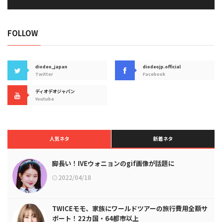
FOLLOW
diodeo_japan
diodeojp.official
Twitter
Facebook
ディオデオジャパン
Youtube
人気ネタ
新着ネタ
脚長い！IVEウォニョンのgif画像が話題に
2022/04/18
TWICEモモ、家族にワールドツアーの旅行費用全額サ
ポート！22カ国・64都市以上