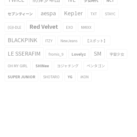
少女時代
NCT
aespa
Kep1er
セブンティーン
TXT
STAYC
Red Velvet
(G)I-DLE
EXO
NMIXX
BLACKPINK
ITZY
NewJeans
【スポット】
LE SSERAFIM
SM
fromis_9
Lovelyz
宇宙少女
OH MY GIRL
SHINee
ヨジャチング
ペンタゴン
SUPER JUNIOR
SHOTARO
YG
iKON