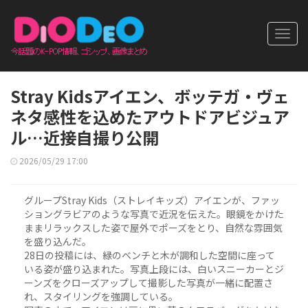
Toggl
navig
Stray Kidsアイエン、ボッテガ・ヴェ
ネタ感性を込めたアウトドアビジュア
ル…近接自撮り公開
2026/05/29 17:00
グループStray Kids（ストレイキッズ）アイエンが、ファッ
ショングラビアのような写真で近況を伝えた。眼鏡をかけた
ままリラックスした姿で屋外でポーズをとり、自然な雰囲気
を盛り込んだ。
28日の投稿には、緑のベンチと木が調和した空間に座って
いる姿が盛り込まれた。写真上段には、白いスニーカーとジ
ーンズをクローズアップして撮影した写真が一緒に配置さ
れ、スタイリングを強調している。