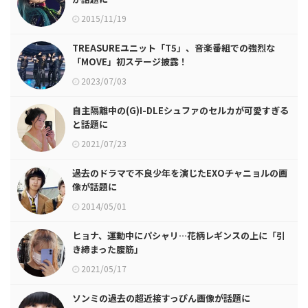
2015/11/19
TREASUREユニット「T5」、音楽番組での強烈な
「MOVE」初ステージ披露！
2023/07/03
自主隔離中の(G)I-DLEシュファのセルカが可愛すぎる
と話題に
2021/07/23
過去のドラマで不良少年を演じたEXOチャニョルの画
像が話題に
2014/05/01
ヒョナ、運動中にパシャリ…花柄レギンスの上に「引
き締まった腹筋」
2021/05/17
ソンミの過去の超近接すっぴん画像が話題に