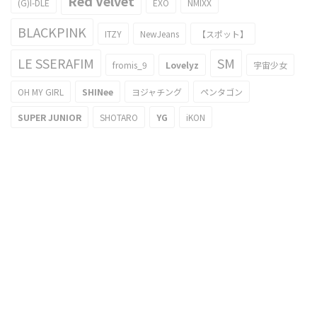
Red Velvet
(G)I-DLE
EXO
NMIXX
BLACKPINK
ITZY
NewJeans
【スポット】
LE SSERAFIM
SM
fromis_9
Lovelyz
宇宙少女
OH MY GIRL
SHINee
ヨジャチング
ペンタゴン
SUPER JUNIOR
SHOTARO
YG
iKON