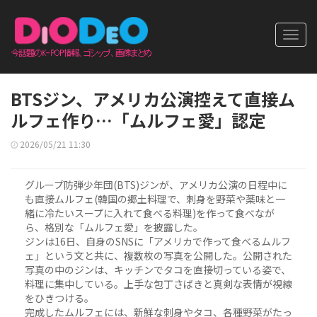
Toggl
navig
BTSジン、アメリカ公演控えて直接ム
ルフェ作り…「ムルフェ愛」認定
2026/05/21 11:30
グループ防弾少年団(BTS)ジンが、アメリカ公演の日程中に
も直接ムルフェ(韓国の郷土料理で、刺身を野菜や薬味と一
緒に冷たいスープに入れて食べる料理)を作って食べなが
ら、格別な「ムルフェ愛」を披露した。
ジンは16日、自身のSNSに「アメリカで作って食べるムルフ
ェ」という文と共に、複数枚の写真を公開した。公開された
写真の中のジンは、キッチンでタコを直接切っている姿で、
料理に集中している。上手な包丁さばきと真剣な表情が視線
をひきつける。
完成したムルフェには、新鮮な刺身やタコ、各種野菜がたっ