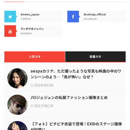
diodeo_japan
diodeojp.official
Twitter
Facebook
ディオデオジャパン
Youtube
人気ネタ
新着ネタ
aespaカリナ、ただ撮ったような写真も映画の中のワ
ンシーンのよう…「鳥が怖い」なぜ？
2024/09/06
JYJジェジュンの私服ファッション画像まとめ
2013/06/26
【フォト】ピチピチ衣装で登場！EXIDのステージ画像
が話題に