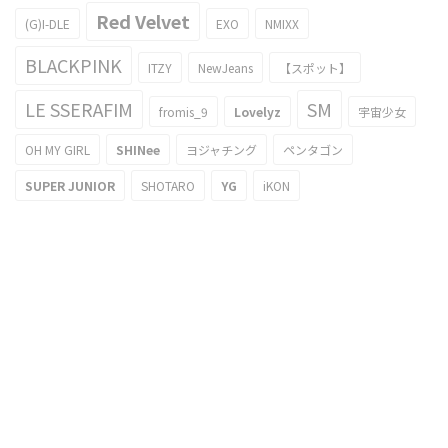
Red Velvet
(G)I-DLE
EXO
NMIXX
BLACKPINK
ITZY
NewJeans
【スポット】
LE SSERAFIM
SM
fromis_9
Lovelyz
宇宙少女
OH MY GIRL
SHINee
ヨジャチング
ペンタゴン
SUPER JUNIOR
SHOTARO
YG
iKON