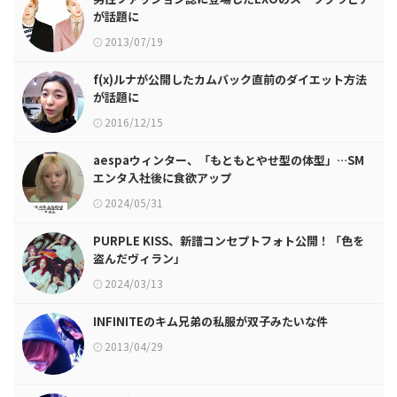
が話題に
2013/07/19
f(x)ルナが公開したカムバック直前のダイエット方法
が話題に
2016/12/15
aespaウィンター、「もともとやせ型の体型」…SM
エンタ入社後に食欲アップ
2024/05/31
PURPLE KISS、新譜コンセプトフォト公開！「色を
盗んだヴィラン」
2024/03/13
INFINITEのキム兄弟の私服が双子みたいな件
2013/04/29