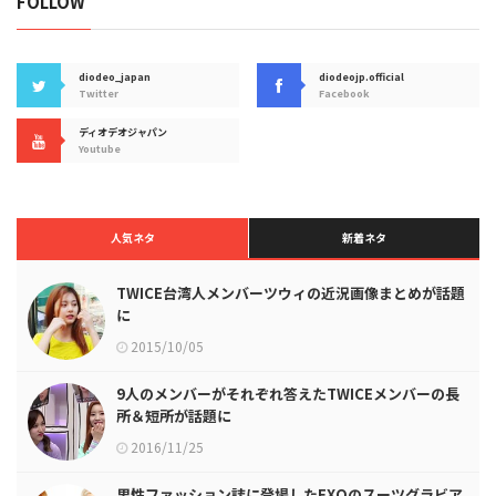
FOLLOW
diodeo_japan
diodeojp.official
Twitter
Facebook
ディオデオジャパン
Youtube
人気ネタ
新着ネタ
TWICE台湾人メンバーツウィの近況画像まとめが話題
に
2015/10/05
9人のメンバーがそれぞれ答えたTWICEメンバーの長
所＆短所が話題に
2016/11/25
男性ファッション誌に登場したEXOのスーツグラビア