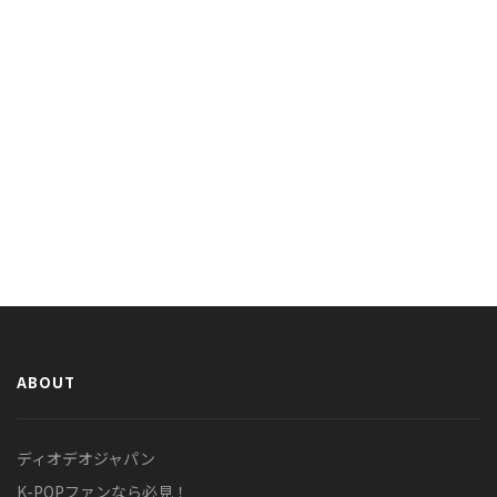
ABOUT
ディオデオジャパン
K-POPファンなら必見！