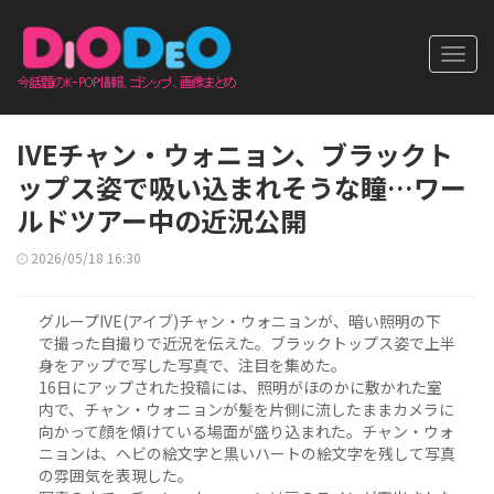
Toggl
navig
IVEチャン・ウォニョン、ブラックト
ップス姿で吸い込まれそうな瞳…ワー
ルドツアー中の近況公開
2026/05/18 16:30
グループIVE(アイブ)チャン・ウォニョンが、暗い照明の下
で撮った自撮りで近況を伝えた。ブラックトップス姿で上半
身をアップで写した写真で、注目を集めた。
16日にアップされた投稿には、照明がほのかに敷かれた室
内で、チャン・ウォニョンが髪を片側に流したままカメラに
向かって顔を傾けている場面が盛り込まれた。チャン・ウォ
ニョンは、ヘビの絵文字と黒いハートの絵文字を残して写真
の雰囲気を表現した。