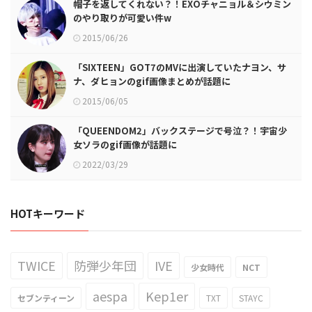
帽子を返してくれない？！EXOチャニョル＆シウミン
のやり取りが可愛い件w
2015/06/26
「SIXTEEN」GOT7のMVに出演していたナヨン、サ
ナ、ダヒョンのgif画像まとめが話題に
2015/06/05
「QUEENDOM2」バックステージで号泣？！宇宙少
女ソラのgif画像が話題に
2022/03/29
HOTキーワード
TWICE
防弾少年団
IVE
少女時代
NCT
aespa
Kep1er
セブンティーン
TXT
STAYC