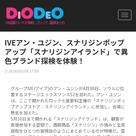
Toggl
navig
IVEアン・ユジン、スナリジンポップ
アップ「スナリジンアイランド」で異
色ブランド探検を体験！
2026/05/08 17:00
グループIVE(アイブ)のアン・ユジンが4月30日、ソウルに位
置するステージエックスソンス52を訪れた。アン・ユジン
は、ここで開かれたロッテ七星飲料主催の「スナリジンポッ
プアップストア：スナリジンアイランド」に参加し、会場に
熱気を加えた。
5月10日まで開かれる「スナリジンアイランド」は、観客が
直接参加する空間で、酒類商品「スナリジン」の強みと生産
過程をひとつの冒険談のようにまとめているのが特徴だ。空