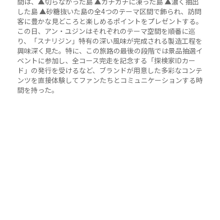
間は、▲切らなかった島 ▲カチカチに凍った島 ▲濃く抽出
した島 ▲砂糖抜いた島の全4つのテーマ区間で飾られ、訪問
客に豊かな見どころと楽しめるポイントをプレゼントする。
この日、アン・ユジンはそれぞれのテーマ空間を順番に巡
り、「スナリジン」特有の深い風味が完成される製造工程を
興味深く見た。特に、この旅路の最後の段階では景品抽選イ
ベントに参加し、全コース完走を記念する「探検家IDカー
ド」の発行を受けるなど、ブランドが用意した多彩なコンテ
ンツを直接体験してファンたちとコミュニケーションする時
間を持った。