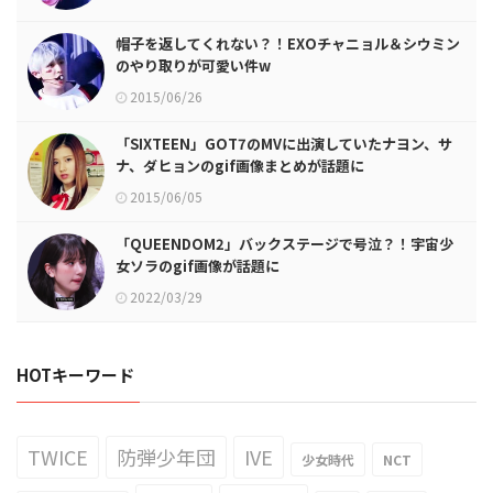
帽子を返してくれない？！EXOチャニョル＆シウミン
のやり取りが可愛い件w
2015/06/26
「SIXTEEN」GOT7のMVに出演していたナヨン、サ
ナ、ダヒョンのgif画像まとめが話題に
2015/06/05
「QUEENDOM2」バックステージで号泣？！宇宙少
女ソラのgif画像が話題に
2022/03/29
HOTキーワード
TWICE
防弾少年団
IVE
少女時代
NCT