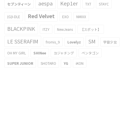
aespa
Kep1er
セブンティーン
TXT
STAYC
Red Velvet
(G)I-DLE
EXO
NMIXX
BLACKPINK
ITZY
NewJeans
【スポット】
LE SSERAFIM
SM
fromis_9
Lovelyz
宇宙少女
OH MY GIRL
SHINee
ヨジャチング
ペンタゴン
SUPER JUNIOR
SHOTARO
YG
iKON