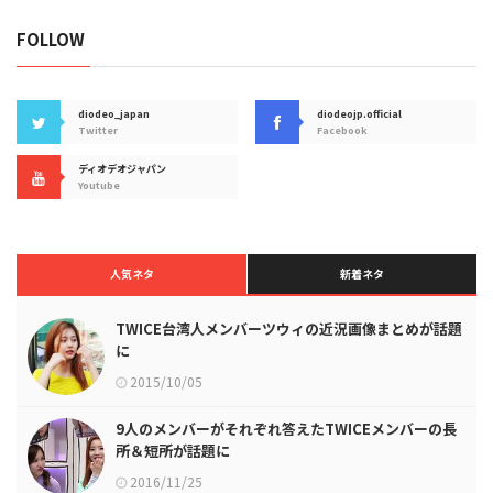
FOLLOW
diodeo_japan
diodeojp.official
Twitter
Facebook
ディオデオジャパン
Youtube
人気ネタ
新着ネタ
TWICE台湾人メンバーツウィの近況画像まとめが話題
に
2015/10/05
9人のメンバーがそれぞれ答えたTWICEメンバーの長
所＆短所が話題に
2016/11/25