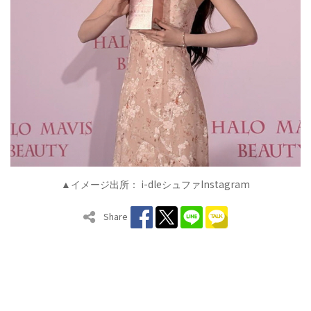
i-dle
Instagram
▲イメージ出所：
シュファ
Share