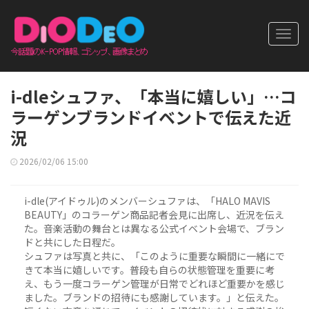
Toggl
navig
i-dleシュファ、「本当に嬉しい」…コ
ラーゲンブランドイベントで伝えた近
況
2026/02/06 15:00
i-dle(アイドゥル)のメンバーシュファは、「HALO MAVIS
BEAUTY」のコラーゲン商品記者会見に出席し、近況を伝え
た。音楽活動の舞台とは異なる公式イベント会場で、ブラン
ドと共にした日程だ。
シュファは写真と共に、「このように重要な瞬間に一緒にで
きて本当に嬉しいです。普段も自らの状態管理を重要に考
え、もう一度コラーゲン管理が日常でどれほど重要かを感じ
ました。ブランドの招待にも感謝しています。」と伝えた。