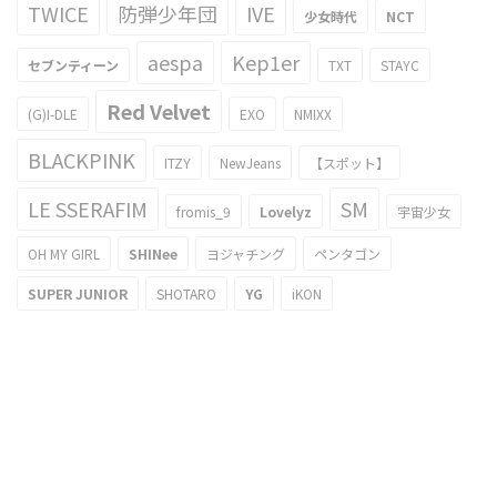
TWICE
防弾少年団
IVE
少女時代
NCT
aespa
Kep1er
セブンティーン
TXT
STAYC
Red Velvet
(G)I-DLE
EXO
NMIXX
BLACKPINK
ITZY
NewJeans
【スポット】
LE SSERAFIM
SM
fromis_9
Lovelyz
宇宙少女
OH MY GIRL
SHINee
ヨジャチング
ペンタゴン
SUPER JUNIOR
SHOTARO
YG
iKON