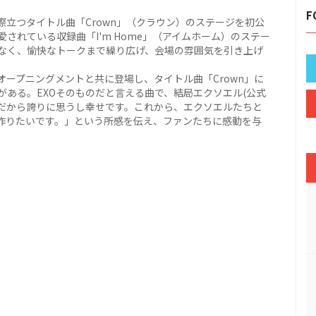
F
際立つタイトル曲「Crown」（クラウン）のステージを初公
されている収録曲「I'm Home」（アイムホーム）のステー
なく、愉快なトークまで繰り広げ、会場の雰囲気を引き上げ
ープニングメントと共に登場し、タイトル曲「Crown」に
ある。EXOそのものだと言える曲で、結局エクソエル(公式
XOだから誇りに思うし幸せです。これから、エクソエルたちと
作りたいです。」という所感を伝え、ファンたちに感動を与