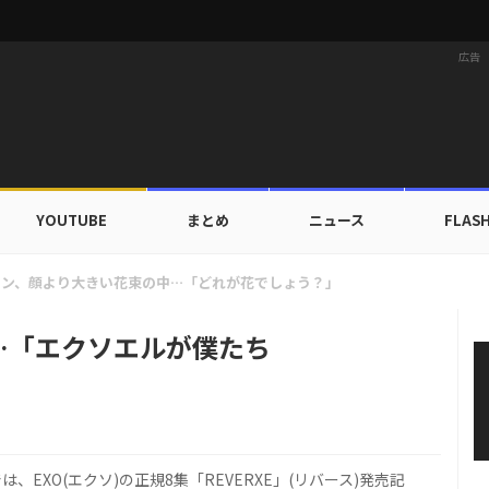
広告
YOUTUBE
まとめ
ニュース
FLAS
X TOGETHER、デビュー以来初の団体海外旅行へ…自主コンテンツ公開！
…「エクソエルが僕たち
、EXO(エクソ)の正規8集「REVERXE」(リバース)発売記