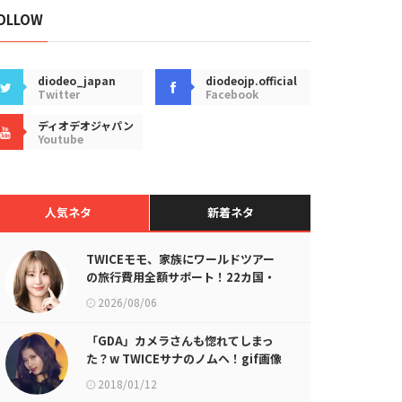
OLLOW
diodeo_japan
diodeojp.official
Twitter
Facebook
ディオデオジャパン
Youtube
人気ネタ
新着ネタ
TWICEモモ、家族にワールドツアー
の旅行費用全額サポート！22カ国・
64都市以上
2026/08/06
「GDA」カメラさんも惚れてしまっ
た？w TWICEサナのノムヘ！gif画像
が話題に
2018/01/12