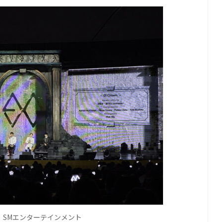
：
SM
エンタ
テインメント
ー