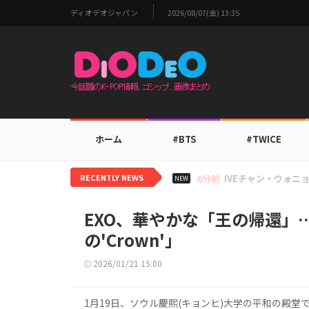
ディオデオジャパン
2026/08/07(金) 13:35
ホーム
#BTS
#TWICE
RECENTLY NEWS
2時間前
TOMORROW 
NEW
EXO、華やかな「王の帰還」
の'Crown'」
2026/01/21 15:00
1月19日、ソウル慶熙(キョンヒ)大学の平和の殿堂では