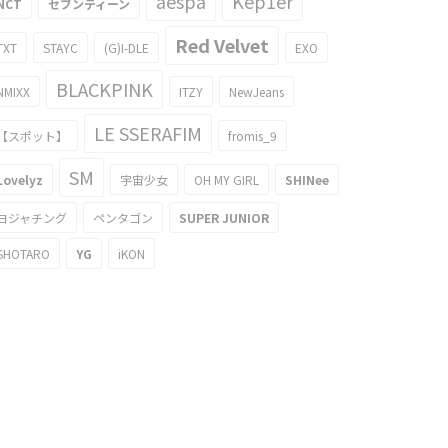
aespa
Kep1er
NCT
セブンティーン
Red Velvet
TXT
STAYC
(G)I-DLE
EXO
BLACKPINK
NMIXX
ITZY
NewJeans
LE SSERAFIM
【スポット】
fromis_9
SM
Lovelyz
宇宙少女
OH MY GIRL
SHINee
ヨジャチング
ペンタゴン
SUPER JUNIOR
SHOTARO
YG
iKON