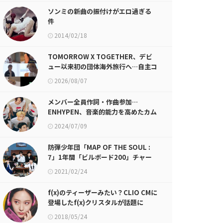
ソンミの新曲の振付けがエロ過ぎる
件
2014/02/18
TOMORROW X TOGETHER、デビ
ュー以来初の団体海外旅行へ…自主コ
ンテンツ公開！
2026/08/07
メンバー全員作詞・作曲参加…
ENHYPEN、音楽的能力を高めたカム
バック
2024/07/09
防弾少年団「MAP OF THE SOUL :
7」1年間「ビルボード200」チャー
トインの大記録
2021/02/24
f(x)のティーザーみたい？CLIO CMに
登場したf(x)クリスタルが話題に
2018/05/24