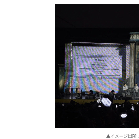
▲イメ
ジ出所
ー