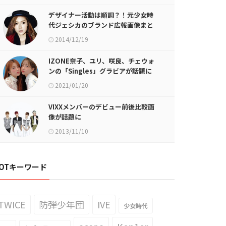
デザイナー活動は順調？！元少女時
代ジェシカのブランド広報画像まと
めが話題に
2014/12/19
IZONE奈子、ユリ、咲良、チェウォ
ンの「Singles」グラビアが話題に
2021/01/20
VIXXメンバーのデビュー前後比較画
像が話題に
2013/11/10
OTキーワード
TWICE
防弾少年団
IVE
少女時代