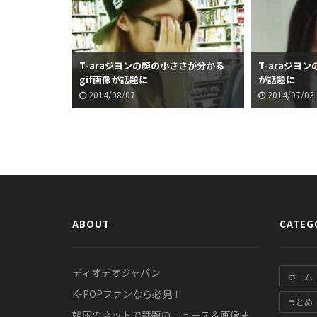
T-araジヨンの顔の小ささが分かる
T-araジヨ
gif画像が話題に
が話題に
2014/08/07
2014/07/03
ABOUT
CATEG
ディオデオジャパン
ホーム
K-POPファンなら必見！
まとめ
韓国のネットで話題のニュース＆画像ま