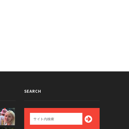
マ「トライアングル」でのZE:A
ケーブルテレビだからOK？T-araジ
ン＆T-araジヨンのキスシーンに
ヨンのステージ衣装が話題に
性ファン絶叫
014/06/25
2014/05/29
SEARCH