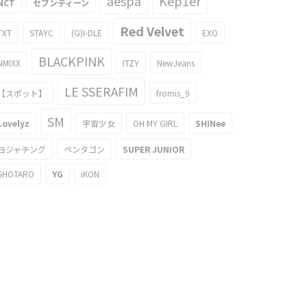
aespa
Kep1er
NCT
セブンティーン
Red Velvet
TXT
STAYC
(G)I-DLE
EXO
BLACKPINK
NMIXX
ITZY
NewJeans
LE SSERAFIM
【スポット】
fromis_9
SM
Lovelyz
宇宙少女
OH MY GIRL
SHINee
ヨジャチング
ペンタゴン
SUPER JUNIOR
SHOTARO
YG
iKON