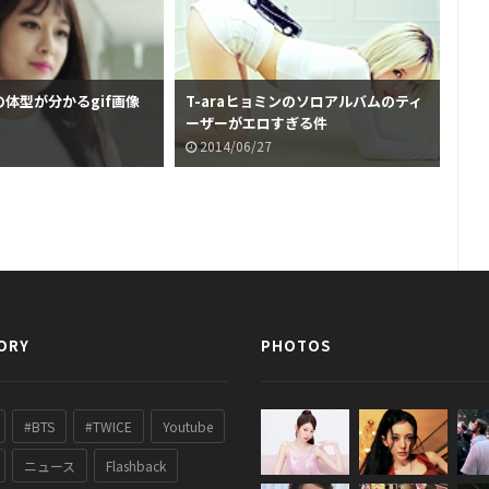
ンの体型が分かるgif画像
T-araヒョミンのソロアルバムのティ
ドラ
ーザーがエロすぎる件
シワ
女
2014/06/27
2
ORY
PHOTOS
#BTS
#TWICE
Youtube
ニュース
Flashback