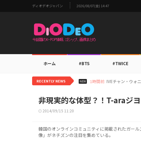
ディオデオジャパン
2026/08/07(金) 14:47
ホーム
#BTS
#TWICE
RECENTLY NEWS
3時間前
TOMORROW 
NEW
非現実的な体型？！T-araジ
2014/09/15 11:20
韓国のオンラインコミュニティに掲載されたガールズ
像」がネチズンの注目を集めている。