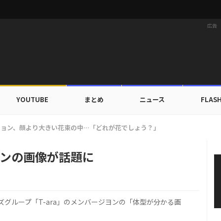
広告
YOUTUBE
まとめ
ニュース
FLAS
X TOGETHER、デビュー以来初の団体海外旅行へ…自主コンテンツ公開！
ヨンの画像が話題に
グループ「T-ara」のメンバージヨンの「体型が分かる画