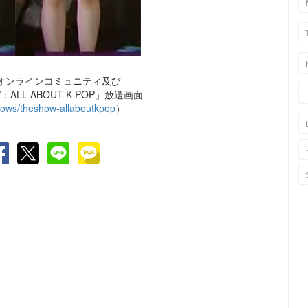
オンラインコミュニティ及び
W：ALL ABOUT K-POP」放送画面
hows/theshow-allaboutkpop
）