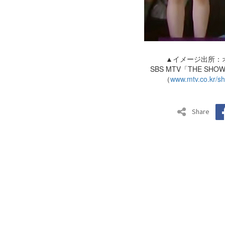
▲イメージ出所：
SBS MTV「THE SHO
（
www.mtv.co.kr/s
Share