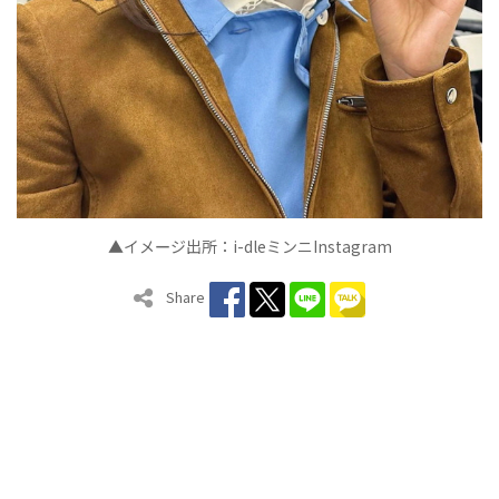
▲イメ
ジ出所：
i-dle
ミンニ
Instagram
ー
Share