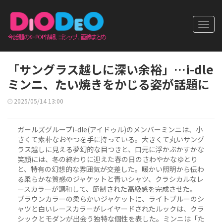
Toggl
navig
「サングラス越しに深い余裕」…i-dle
ミンニ、たい焼きをかじる姿が話題に
2025/05/14 13:00
ガールズグループi-dle(アイドゥル)のメンバーミンニは、小
さくて素朴なおやつを手に持っている。大きくて丸いサング
ラス越しに見える夢幻的な目つきと、口元に浮かぶかすかな
笑顔には、冬の終わりに迎えた春の日のさわやかなゆとり
と、特有の幻想的な雰囲気が交差した。暖かい照明から伝わ
る柔らかな質感のジャケットと青いシャツ、クラシカルなレ
ースカラーが調和して、節制された高級感を完成させた。
ブラウンカラーの柔らかいジャケットに、ライトブルーのシ
ャツと白いレースカラーがレイヤードされたルックは、クラ
シックとモダンが出会う独特な個性を表した。ミンニは「た