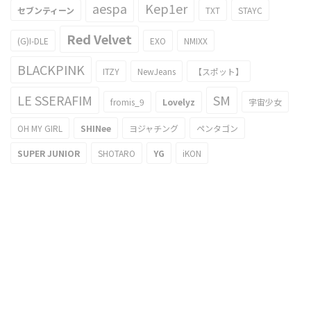
aespa
Kep1er
セブンティーン
TXT
STAYC
Red Velvet
(G)I-DLE
EXO
NMIXX
BLACKPINK
ITZY
NewJeans
【スポット】
LE SSERAFIM
SM
fromis_9
Lovelyz
宇宙少女
OH MY GIRL
SHINee
ヨジャチング
ペンタゴン
SUPER JUNIOR
SHOTARO
YG
iKON