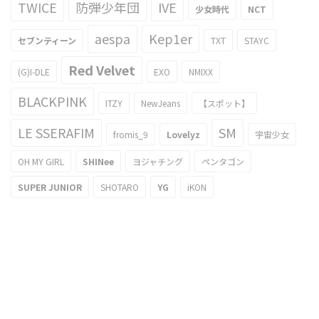
TWICE
防弾少年団
IVE
少女時代
NCT
aespa
Kep1er
セブンティーン
TXT
STAYC
Red Velvet
(G)I-DLE
EXO
NMIXX
BLACKPINK
ITZY
NewJeans
【スポット】
LE SSERAFIM
SM
fromis_9
Lovelyz
宇宙少女
OH MY GIRL
SHINee
ヨジャチング
ペンタゴン
SUPER JUNIOR
SHOTARO
YG
iKON