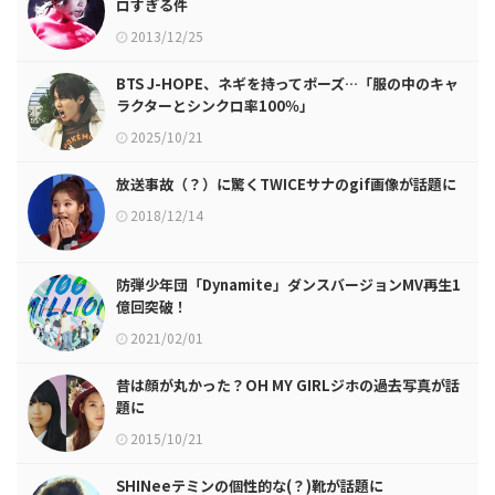
ロすぎる件
2013/12/25
BTS J-HOPE、ネギを持ってポーズ…「服の中のキャ
ラクターとシンクロ率100％」
2025/10/21
放送事故（？）に驚くTWICEサナのgif画像が話題に
2018/12/14
防弾少年団「Dynamite」ダンスバージョンMV再生1
億回突破！
2021/02/01
昔は顔が丸かった？OH MY GIRLジホの過去写真が話
題に
2015/10/21
SHINeeテミンの個性的な(？)靴が話題に