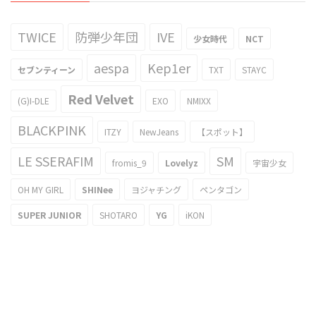
TWICE
防弾少年団
IVE
少女時代
NCT
aespa
Kep1er
セブンティーン
TXT
STAYC
Red Velvet
(G)I-DLE
EXO
NMIXX
BLACKPINK
ITZY
NewJeans
【スポット】
LE SSERAFIM
SM
fromis_9
Lovelyz
宇宙少女
OH MY GIRL
SHINee
ヨジャチング
ペンタゴン
SUPER JUNIOR
SHOTARO
YG
iKON