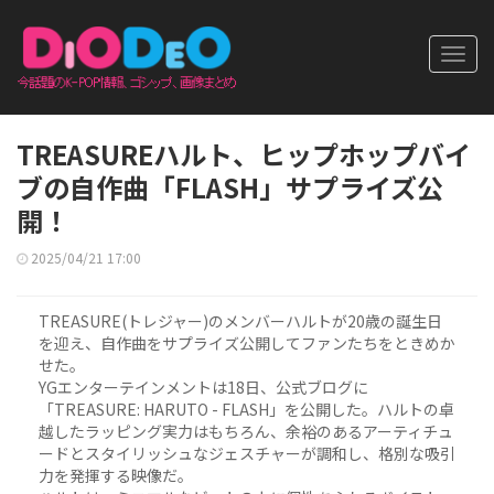
Toggl
navig
TREASUREハルト、ヒップホップバイ
ブの自作曲「FLASH」サプライズ公
開！
2025/04/21 17:00
TREASURE(トレジャー)のメンバーハルトが20歳の誕生日
を迎え、自作曲をサプライズ公開してファンたちをときめか
せた。
YGエンターテインメントは18日、公式ブログに
「TREASURE: HARUTO - FLASH」を公開した。ハルトの卓
越したラッピング実力はもちろん、余裕のあるアーティチュ
ードとスタイリッシュなジェスチャーが調和し、格別な吸引
力を発揮する映像だ。