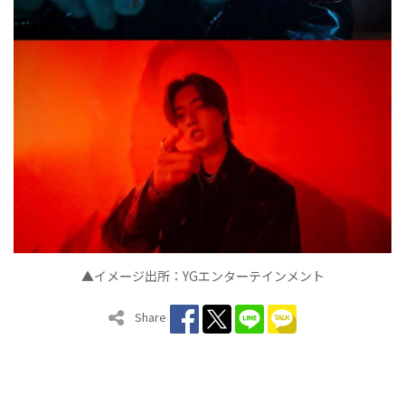
▲イメ
ジ出所：
YG
エンタ
テインメン
ト
ー
ー
Share