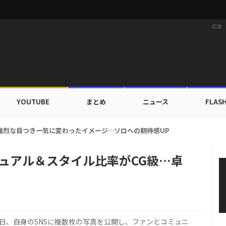
広告
YOUTUBE
まとめ
ニュース
FLAS
…SHINeeテミン、ワールドツアーソウル公演のポスター公開！
ジュアル＆スタイル比率がCG級…卓
9日、自身のSNSに複数枚の写真を公開し、ファンとコミュニ