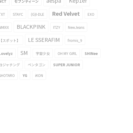
aespa
Kep1er
NCT
セブンティーン
Red Velvet
TXT
STAYC
(G)I-DLE
EXO
BLACKPINK
NMIXX
ITZY
NewJeans
LE SSERAFIM
【スポット】
fromis_9
SM
Lovelyz
宇宙少女
OH MY GIRL
SHINee
ヨジャチング
ペンタゴン
SUPER JUNIOR
SHOTARO
YG
iKON