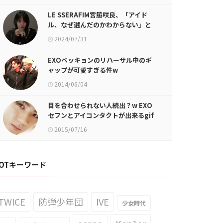
LE SSERAFIM宮脇咲良、「アイド
ル、なぜ選んだのかわからない」と
流す涙
2024/07/31
EXOベッキョンのリハーサル中のギ
ャップが可愛すぎる件w
2014/06/04
目を合わせられない人続出？w EXO
セフンとアイコンタクトが出来るgif
画像が話題に
2015/07/16
OTキーワード
TWICE
防弾少年団
IVE
少女時代