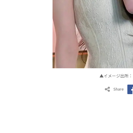
▲イメージ出所：I
Share