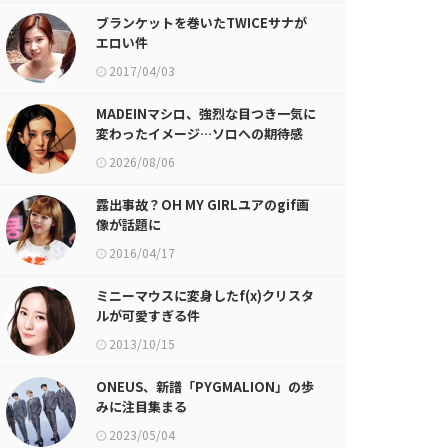
ブランケットを巻いたTWICEサナが
エロい件
2017/04/03
MADEINマシロ、強烈な目つき一気に
変わったイメージ…ソロへの期待感
UP
2026/08/06
露出事故？OH MY GIRLユアのgif画
像が話題に
2016/04/17
ミニーマウスに変身したf(x)クリスタ
ルが可愛すぎる件
2013/10/15
ONEUS、新譜「PYGMALION」の歩
みに注目集まる
2023/05/04