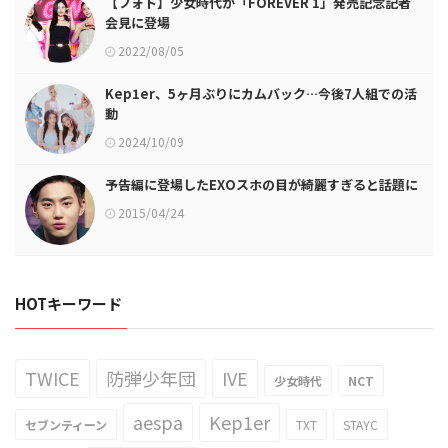
【フォト】少女時代が「FOREVER 1」発売記念記者
会見に登場
2022/08/05
Kep1er、5ヶ月ぶりにカムバック…今後7人組での活
動
2024/10/09
予告編に登場したEXOスホの目が綺麗すぎると話題に
2015/04/24
HOTキーワード
TWICE
防弾少年団
IVE
少女時代
NCT
aespa
Kep1er
セブンティーン
TXT
STAYC