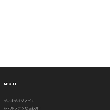
ABOUT
ディオデオジャパン
K-POPファンなら必見！