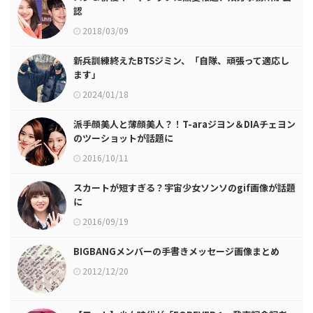
認
2018/03/09
新兵訓練終えたBTSジミン、「自隊、頑張って適応し
ます」
2024/01/18
派手顔美人と薄顔美人？！T-araジヨン＆DIAチェヨン
のツーショットが話題に
2016/10/11
スカートが短すぎる？宇宙少女ソンソのgif画像が話題
に
2016/09/19
BIGBANGメンバーの手書きメッセージ画像まとめ
2012/12/20