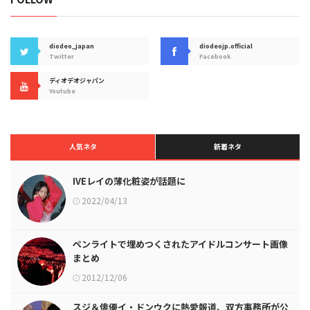
diodeo_japan
diodeojp.official
Twitter
Facebook
ディオデオジャパン
Youtube
人気ネタ
新着ネタ
IVEレイの薄化粧姿が話題に
2022/04/13
ペンライトで埋めつくされたアイドルコンサート画像
まとめ
2012/12/06
スジ＆俳優イ・ドンウクに熱愛報道、双方事務所が公