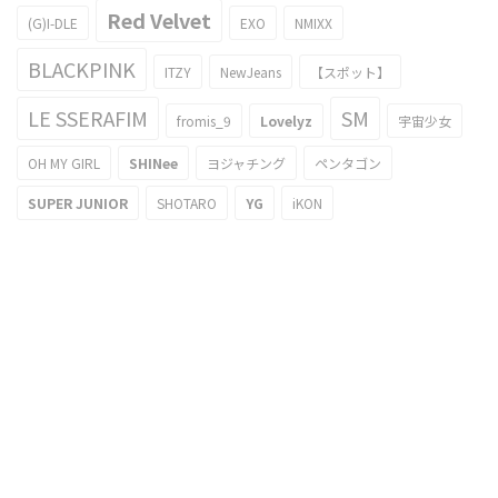
Red Velvet
(G)I-DLE
EXO
NMIXX
BLACKPINK
ITZY
NewJeans
【スポット】
LE SSERAFIM
SM
fromis_9
Lovelyz
宇宙少女
OH MY GIRL
SHINee
ヨジャチング
ペンタゴン
SUPER JUNIOR
SHOTARO
YG
iKON