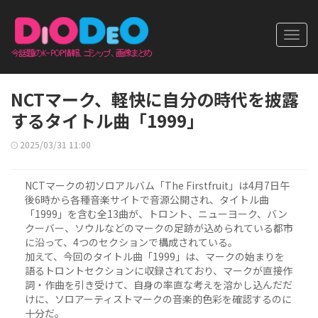
Toggl
navig
NCTマーク、軽快に自分の時代を披露
するタイトル曲「1999」
2025/03/31 11:00
NCTマークの初ソロアルバム「The Firstfruit」は4月7日午
後6時から各種音楽サイトで音源公開され、タイトル曲
「1999」を含む全13曲が、トロント、ニューヨーク、バン
クーバー、ソウルなどのマークの足跡が込められている都市
に沿って、4つのセクションで構成されている。
加えて、今回のタイトル曲「1999」は、マークの始まりを
語るトロントセクションに収録されており、マークが直接作
詞・作曲を引き受けて、自身の率直な考えを溶かし込んだだ
けに、ソロアーティストマークの音楽的色彩を確認するのに
十分だ。