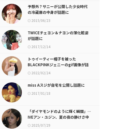
予想外？サニーが公開した少女時代
の冷蔵庫の中身が話題に
2015/06/23
TWICEチェヨン＆ナヨンの薄化粧姿
が話題に
2017/12/14
トゥイーティー帽子を被った
BLACKPINKジェニーのgif画像が話
題に
2022/02/24
miss Aスジが自宅を公開し話題に
2017/01/18
「ダイヤモンドのように輝く瞬間」…
IVEアン・ユジン、夏の夜の静けさ中
で宝石のような存在感
2025/07/29