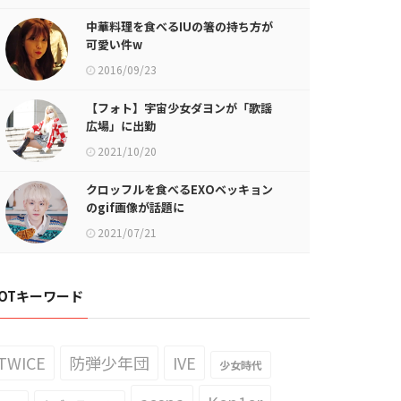
中華料理を食べるIUの箸の持ち方が
可愛い件w
2016/09/23
【フォト】宇宙少女ダヨンが「歌謡
広場」に出勤
2021/10/20
クロッフルを食べるEXOベッキョン
のgif画像が話題に
2021/07/21
OTキーワード
TWICE
防弾少年団
IVE
少女時代