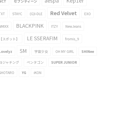
aespa
Kep1er
NCT
セブンティーン
Red Velvet
TXT
STAYC
(G)I-DLE
EXO
BLACKPINK
NMIXX
ITZY
NewJeans
LE SSERAFIM
【スポット】
fromis_9
SM
Lovelyz
宇宙少女
OH MY GIRL
SHINee
ヨジャチング
ペンタゴン
SUPER JUNIOR
SHOTARO
YG
iKON