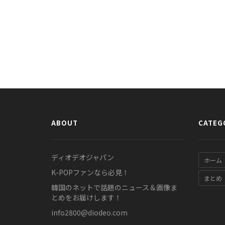
ABOUT
CATEG
ディオデオジャパン
ホーム
K-POPファンなら必見！
まとめ
韓国のネットで話題のニュース＆画像ま
とめをお届けします！
info2800@diodeo.com