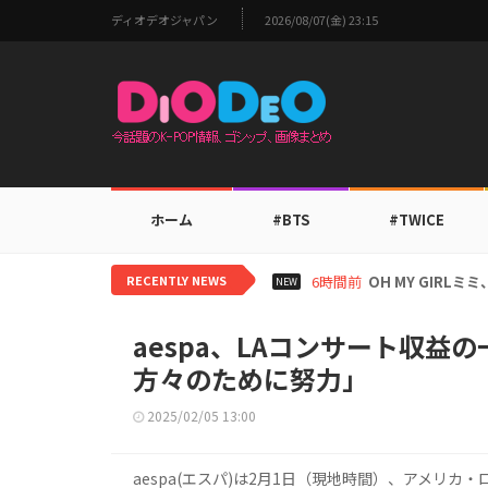
ディオデオジャパン
2026/08/07(金) 23:15
ホーム
#BTS
#TWICE
RECENTLY NEWS
8時間前
BTS V、ワール
NEW
aespa、LAコンサート収
方々のために努力」
2025/02/05 13:00
aespa(エスパ)は2月1日（現地時間）、アメリカ・ロ